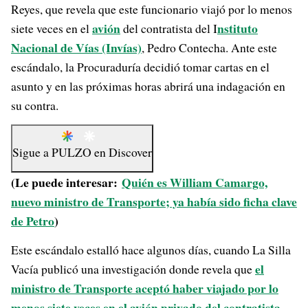
Reyes, que revela que este funcionario viajó por lo menos
avión
nstituto
siete veces en el
del contratista del I
Nacional de Vías (Invías)
, Pedro Contecha. Ante este
escándalo, la Procuraduría decidió tomar cartas en el
asunto y en las próximas horas abrirá una indagación en
su contra.
Sigue a
PULZO
en
Discover
(Le puede interesar:
Quién es William Camargo,
nuevo ministro de Transporte; ya había sido ficha clave
de Petro
)
Este escándalo estalló hace algunos días, cuando La Silla
el
Vacía publicó una investigación donde revela que
ministro de Transporte aceptó haber viajado por lo
menos siete veces en el avión privado del contratista