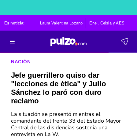
Es noticia:
Laura Valentina Lozano
Enel, Celsia y AES
Po
NACIÓN
Jefe guerrillero quiso dar
"lecciones de ética" y Julio
Sánchez lo paró con duro
reclamo
La situación se presentó mientras el
comandante del frente 33 del Estado Mayor
Central de las disidencias sostenía una
entrevista en La W.