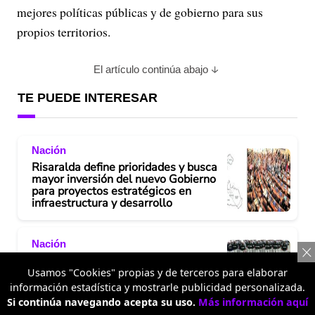
mejores políticas públicas y de gobierno para sus
propios territorios.
El artículo continúa abajo
TE PUEDE INTERESAR
Nación
Risaralda define prioridades y busca
mayor inversión del nuevo Gobierno
para proyectos estratégicos en
infraestructura y desarrollo
Nación
¿Por qué el presidente de Colombia
se posesiona el 7 de agosto? Origen
Usamos "Cookies" propias y de terceros para elaborar
histórico y base legal de la tradición
información estadística y mostrarle publicidad personalizada.
Si continúa navegando acepta su uso.
Más información aquí