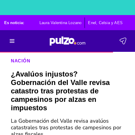
Es noticia:
Laura Valentina Lozano
Enel, Celsia y AES
Po
NACIÓN
¿Avalúos injustos?
Gobernación del Valle revisa
catastro tras protestas de
campesinos por alzas en
impuestos
La Gobernación del Valle revisa avalúos
catastrales tras protestas de campesinos por
alzas fiscales.