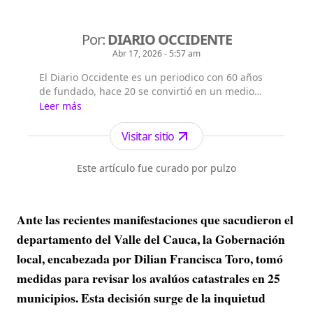
Por:
DIARIO OCCIDENTE
Abr 17, 2026 - 5:57 am
El Diario Occidente es un periodico con 60 años
de fundado, hace 20 se convirtió en un medio
gratuito. Un medio que ofrece información
Leer más
variada con enfasis en el sur occidente del país
pero tambien con temas de interes para
Visitar sitio
personas que habitan en otros lugares de
Colombia
Este artículo fue curado por pulzo
Ante las recientes manifestaciones que sacudieron el
departamento del Valle del Cauca, la Gobernación
local, encabezada por Dilian Francisca Toro, tomó
medidas para revisar los avalúos catastrales en 25
municipios. Esta decisión surge de la inquietud