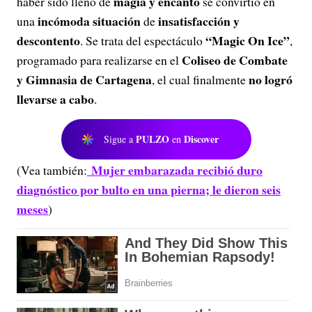
magia y encanto
haber sido lleno de
se convirtió en
incómoda situación
insatisfacción y
una
de
descontento
“Magic On Ice”
. Se trata del espectáculo
,
Coliseo de Combate
programado para realizarse en el
y Gimnasia de Cartagena
no logró
, el cual finalmente
llevarse a cabo
.
PULZO
Discover
Sigue a
en
Mujer embarazada recibió duro
(Vea también:
diagnóstico por bulto en una pierna; le dieron seis
meses
)