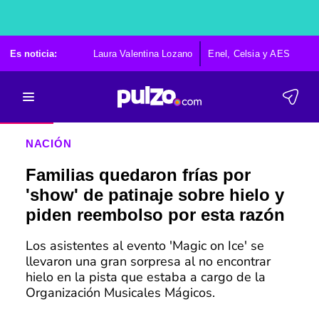
Es noticia:
Laura Valentina Lozano
Enel, Celsia y AES
Po
NACIÓN
Familias quedaron frías por
'show' de patinaje sobre hielo y
piden reembolso por esta razón
Los asistentes al evento 'Magic on Ice' se
llevaron una gran sorpresa al no encontrar
hielo en la pista que estaba a cargo de la
Organización Musicales Mágicos.