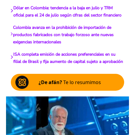
Dólar en Colombia: tendencia a la baja en julio y TRM
oficial para el 24 de julio según cifras del sector financiero
Colombia avanza en la prohibición de importación de
productos fabricados con trabajo forzoso ante nuevas
exigencias internacionales
ISA completa emisión de acciones preferenciales en su
filial de Brasil y fija aumento de capital sujeto a aprobación
¿De afán?
Te lo resumimos