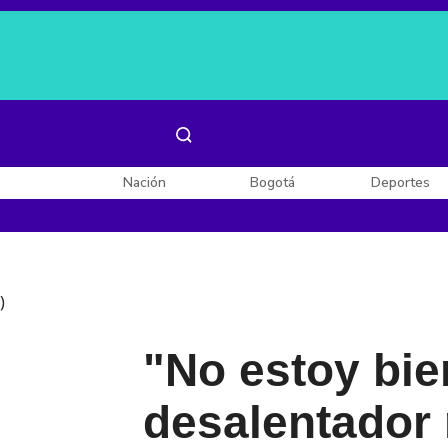
Es noticia:
Laura Valentina Lozano
Enel, Celsia y AES
Nación
Bogotá
Deportes
)
"No estoy bie
desalentador