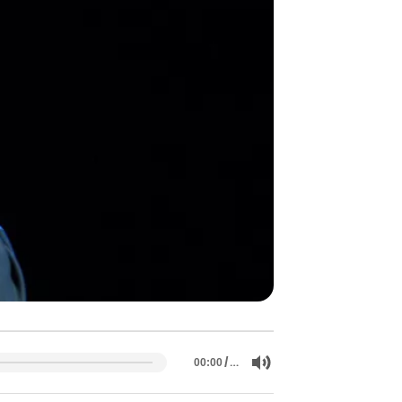
/
…
00:00