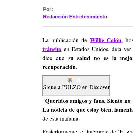
Por:
Redacción Entretenimiento
Willie Colón
La publicación de
, ho
tránsito
en Estados Unidos, deja ver q
u salud no es la mej
dice que s
recuperación.
Sigue a
PULZO
en
Discover
Queridos amigos y fans. Siento no
“
La noticia de que estoy bien, lament
de esta mañana.
Posteriormente, el intérprete de ‘El g