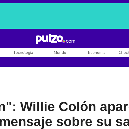
Posesión de De la Espriella
Diego Rueda
Dólar en Colombia
Tecnología
Mundo
Economía
Chec
n": Willie Colón apa
 mensaje sobre su s