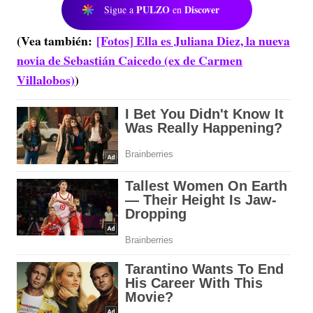
PULZO
Discover
Sigue a
en
(Vea también:
[Fotos] Ella es Juliana Diez, la nueva
novia de Sebastián Caicedo (ex de Carmen
Villalobos)
)