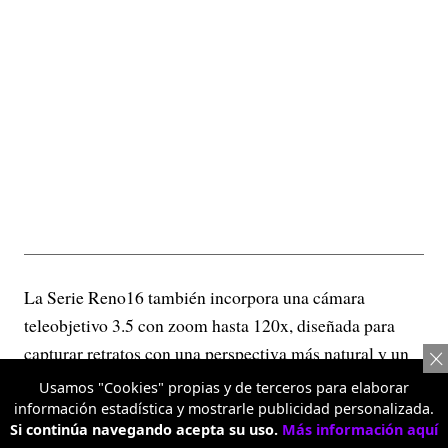
La Serie Reno16 también incorpora una cámara
teleobjetivo 3.5 con zoom hasta 120x, diseñada para
capturar retratos con una perspectiva más natural y un
efecto de profundidad que resalta al sujeto sin perder
Usamos "Cookies" propias y de terceros para elaborar
detalle. Esta lente permite acercarse a la escena sin
información estadística y mostrarle publicidad personalizada.
Si continúa navegando acepta su uso.
Más información aquí
sacrificar calidad, ofreciendo imágenes más nítidas y