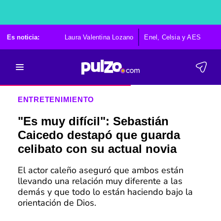
Es noticia:
Laura Valentina Lozano
Enel, Celsia y AES
Po
ENTRETENIMIENTO
"Es muy difícil": Sebastián
Caicedo destapó que guarda
celibato con su actual novia
El actor caleño aseguró que ambos están
llevando una relación muy diferente a las
demás y que todo lo están haciendo bajo la
orientación de Dios.