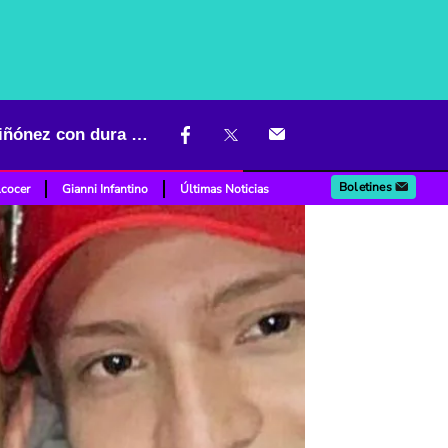
“Es algo grave”: hijo de Giovanny Ayala dejó mal parado a Ciro Quiñónez con dura acusación
Boletines
lcocer
Gianni Infantino
Últimas Noticias