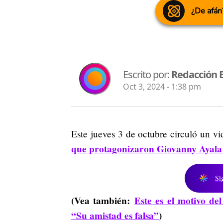
¿De afán
Escrito por:
Redacción 
Oct 3, 2024 - 1:38 pm
Este jueves 3 de octubre circuló un v
que protagonizaron Giovanny Ayala
Si
(Vea también:
Este es el motivo d
“Su amistad es falsa”
)