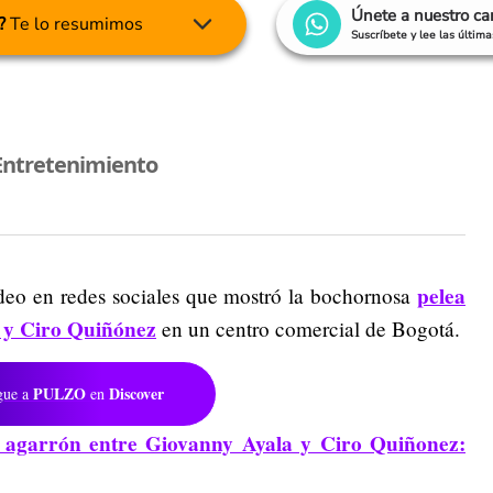
Únete a nuestro c
?
Te lo resumimos
Suscríbete y lee las últim
Entretenimiento
pelea
ideo en redes sociales que mostró la bochornosa
 y Ciro Quiñónez
en un centro comercial de Bogotá.
PULZO
Discover
gue a
en
el agarrón entre Giovanny Ayala y Ciro Quiñonez: