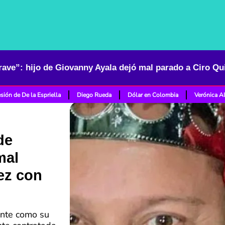
sión de De la Espriella
Diego Rueda
Dólar en Colombia
Verónica A
de
mal
ez con
ante como su