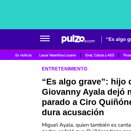
Es noticia:
Laura Valentina Lozano
Enel, Celsia y AES
Pose
ENTRETENIMIENTO
“Es algo grave”: hijo 
Giovanny Ayala dejó 
parado a Ciro Quiñón
dura acusación
Miguel Ayala, quien también es cant