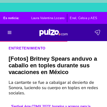
Es noticia:
Laura Valentina Lozano
Enel, Celsia y AES
Po
ENTRETENIMIENTO
[Fotos] Britney Spears anduvo a
caballo en toples durante sus
vacaciones en México
La cantante se fue a cabalgar al desierto de
Sonora, luciendo su cuerpo en toples en redes
sociales.
'Festival Arre CDMX 2023': horarios y accesos para la