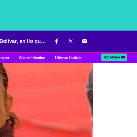
"Me pidieron muestra de orina para prestarme plata": anécdota de Bolívar, en lío que tiene
Boletines
lcocer
Gianni Infantino
Últimas Noticias