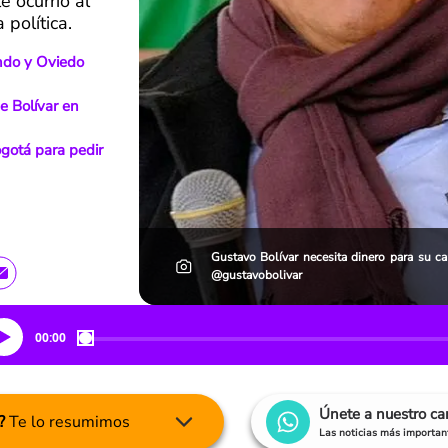
e ocurrió al
política.
ndo y Oviedo
e Bolívar en
gotá para pedir
Gustavo Bolívar necesita dinero para su c
@gustavobolivar
00:00
Únete a nuestro c
?
Te lo resumimos
Las noticias más important