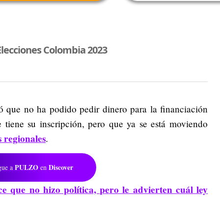
Elecciones Colombia 2023
ló que no ha podido pedir dinero para la financiación
iene su inscripción, pero que ya se está moviendo
s regionales
.
PULZO
Discover
gue a
en
e que no hizo política, pero le advierten cuál ley