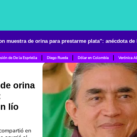
sión de De la Espriella
Diego Rueda
Dólar en Colombia
Verónica A
de orina
:
n lío
 compartió en