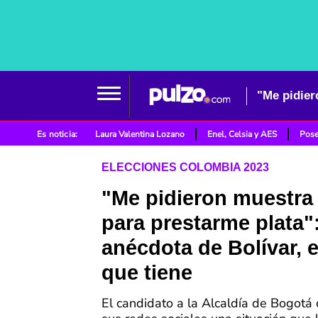
Es noticia:
Laura Valentina Lozano
Enel, Celsia y AES
Pose
ELECCIONES COLOMBIA 2023
"Me pidieron muestra 
para prestarme plata"
anécdota de Bolívar, e
que tiene
El candidato a la Alcaldía de Bogotá