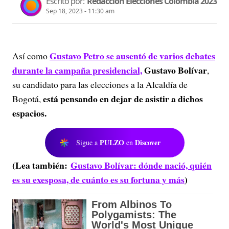
Escrito por:
Redacción Elecciones Colombia 2023
Sep 18, 2023 - 11:30 am
Gustavo Petro se ausentó de varios debates
Así como
durante la campaña presidencial,
Gustavo Bolívar
,
su candidato para las elecciones a la Alcaldía de
está pensando en dejar de asistir a dichos
Bogotá,
espacios.
PULZO
Discover
Sigue a
en
(Lea también:
Gustavo Bolívar: dónde nació, quién
es su exesposa, de cuánto es su fortuna y más
)