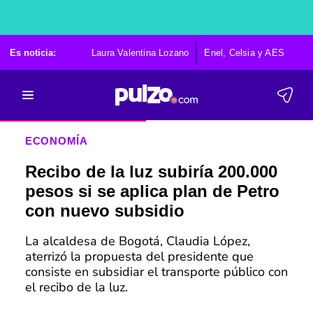
Es noticia:
Laura Valentina Lozano
Enel, Celsia y AES
Po
ECONOMÍA
Recibo de la luz subiría 200.000
pesos si se aplica plan de Petro
con nuevo subsidio
La alcaldesa de Bogotá, Claudia López,
aterrizó la propuesta del presidente que
consiste en subsidiar el transporte público con
el recibo de la luz.