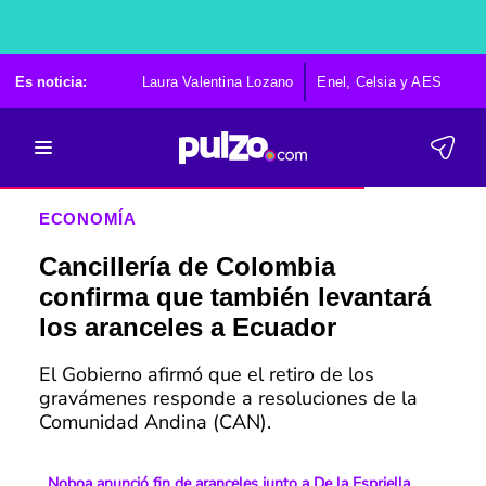
Es noticia:
Laura Valentina Lozano
Enel, Celsia y AES
Po
ECONOMÍA
Cancillería de Colombia
confirma que también levantará
los aranceles a Ecuador
El Gobierno afirmó que el retiro de los
gravámenes responde a resoluciones de la
Comunidad Andina (CAN).
Noboa anunció fin de aranceles junto a De la Espriella,