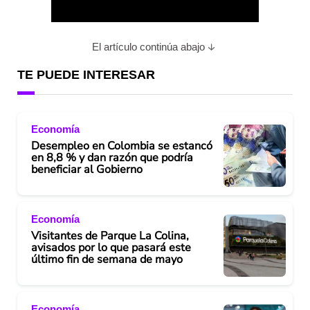
l
a
El artículo continúa abajo
y
TE PUEDE INTERESAR
V
Economía
i
Desempleo en Colombia se estancó
en 8,8 % y dan razón que podría
d
beneficiar al Gobierno
e
Economía
o
Visitantes de Parque La Colina,
avisados por lo que pasará este
último fin de semana de mayo
Economía