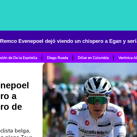
sión de De la Espriella
Diego Rueda
Dólar en Colombia
Verónica A
nepoel
ro a
ro de
clista belga,