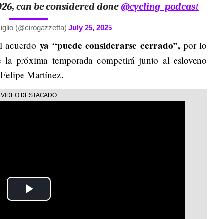
 2026, can be considered done
@cycling_podcast
glio (@cirogazzetta)
July 25, 2025
ya “puede considerarse cerrado”,
el acuerdo
por lo
e la próxima temporada competirá junto al esloveno
Felipe Martínez.
Play