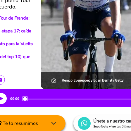
en pleno Tour
cuerdo.
Tour de Francia:
s etapa 17: caída
to para la Vuelta
(del top 10) que
Remco Evenepoel y Egan Bernal / Getty
00:00
Únete a nuestro c
?
Te lo resumimos
Suscríbete y lee las últim