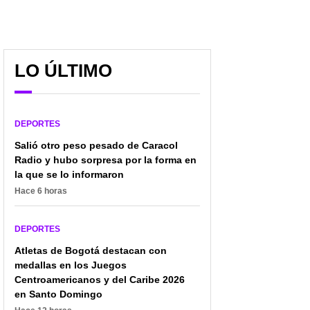
Recorrido de la Media
[Fotos] Susto en Tour de
Maratón de Bogotá 2025,
Francia por ciclista (del
LO ÚLTIMO
cómo prepararse y más
top 10) que se desmayó
de la carrera
al terminar etapa
DEPORTES
Salió otro peso pesado de Caracol
Radio y hubo sorpresa por la forma en
la que se lo informaron
Hace 6 horas
DEPORTES
Atletas de Bogotá destacan con
medallas en los Juegos
Centroamericanos y del Caribe 2026
en Santo Domingo