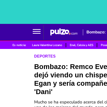
Es noticia:
Laura Valentina Lozano
Enel, Celsia y AES
Pose
DEPORTES
Bombazo: Remco Eve
dejó viendo un chispe
Egan y sería compañe
'Dani'
Mucho se ha especulado acerca del ci