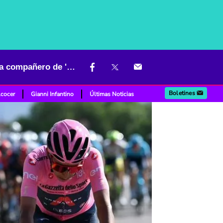
Bombazo: Remco Evenepoel dejó viendo un chispero a Egan y sería compañero de 'Dani'
Boletines
lcocer
Gianni Infantino
Últimas Noticias