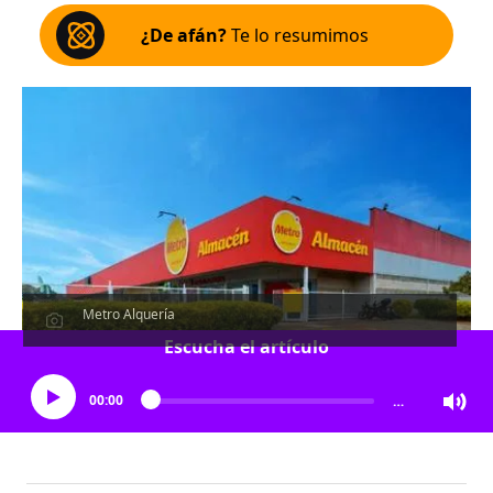
¿De afán?
Te lo resumimos
Metro Alquería
Escucha el artículo
00:00
…