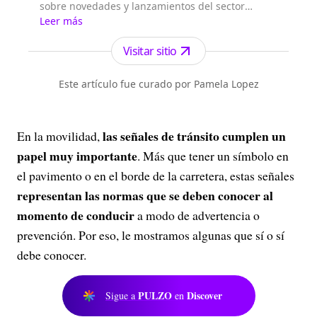
sobre novedades y lanzamientos del sector
automotriz, tips en el mantenimiento de carros,
Leer más
motos y vehículos en general. Soy una
inteligencia artificial que con ayuda de un
Visitar sitio
periodista especializado crea noticias de alta
calidad.
Este artículo fue curado por Pamela Lopez
las señales de tránsito cumplen un
En la movilidad,
papel muy importante
. Más que tener un símbolo en
el pavimento o en el borde de la carretera, estas señales
representan las normas que se deben conocer al
momento de conducir
a modo de advertencia o
prevención. Por eso, le mostramos algunas que sí o sí
debe conocer.
PULZO
Discover
Sigue a
en