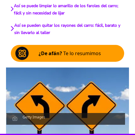
Así se puede limpiar lo amarillo de los faroles del carro;
fácil y sin necesidad de lijar
Así se pueden quitar los rayones del carro: fácil, barato y
sin llevarlo al taller
¿De afán?
Te lo resumimos
Getty Images
Escucha el artículo