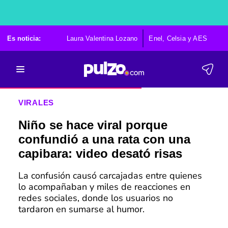
Es noticia:
Laura Valentina Lozano
Enel, Celsia y AES
Po
VIRALES
Niño se hace viral porque
confundió a una rata con una
capibara: video desató risas
La confusión causó carcajadas entre quienes
lo acompañaban y miles de reacciones en
redes sociales, donde los usuarios no
tardaron en sumarse al humor.