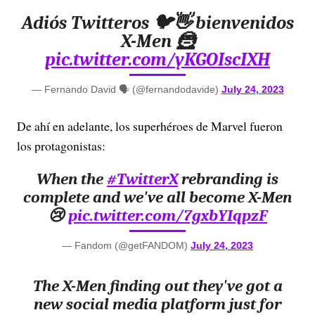
Adiós Twitteros 🐦👋 bienvenidos
X-Men 🦹
pic.twitter.com/yKGOIscIXH
— Fernando David 🗣️ (@fernandodavide)
July 24, 2023
De ahí en adelante, los superhéroes de Marvel fueron
los protagonistas:
When the
#TwitterX
rebranding is
complete and we've all become X-Men
😢
pic.twitter.com/7gxbYIqpzF
— Fandom (@getFANDOM)
July 24, 2023
The X-Men finding out they've got a
new social media platform just for