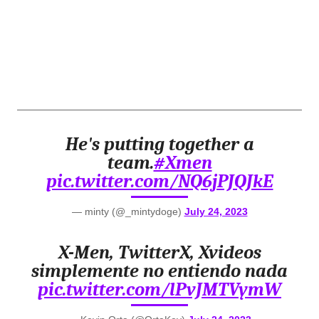
He's putting together a
team.
#Xmen
pic.twitter.com/NQ6jPJQJkE
— minty (@_mintydoge)
July 24, 2023
X-Men, TwitterX, Xvideos
simplemente no entiendo nada
pic.twitter.com/lPvJMTVymW