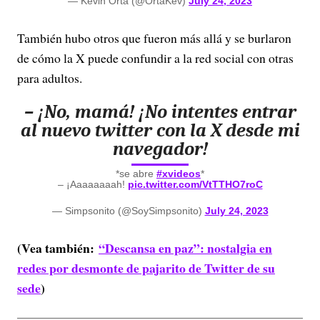
— Kevin Orta (@OrtaKev)
July 24, 2023
También hubo otros que fueron más allá y se burlaron
de cómo la X puede confundir a la red social con otras
para adultos.
– ¡No, mamá! ¡No intentes entrar
al nuevo twitter con la X desde mi
navegador!
*se abre
#xvideos
*
– ¡Aaaaaaaah!
pic.twitter.com/VtTTHO7roC
— Simpsonito (@SoySimpsonito)
July 24, 2023
(Vea también:
“Descansa en paz”: nostalgia en
redes por desmonte de pajarito de Twitter de su
sede
)