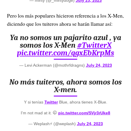
— minty (@_mintydoge)
July 23, 2023
Pero los más populares hicieron referencia a los X-Men,
diciendo que los tuiteros ahora se harán llamar así:
Ya no somos un pajarito azul , ya
somos los X-Men
#TwitterX
pic.twitter.com/qgxEbKrpMs
— Levi Ackerman (@mothrfdragns)
July 24, 2023
No más tuiteros, ahora somos los
X-men.
Y si tenías
Twitter
Blue, ahora tienes X-Blue.
I'm not mad at it. 🤭
pic.twitter.com/SVjr3rUke8
— Weplash⚡️ (@weplash)
July 24, 2023