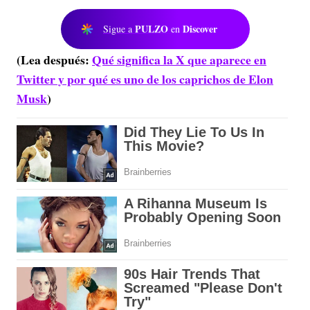
PULZO
Discover
Sigue a
en
(Lea después:
Qué significa la X que aparece en
Twitter y por qué es uno de los caprichos de Elon
Musk
)