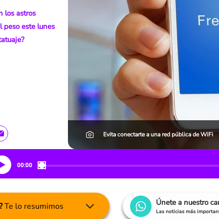
 los astros
l peso este lunes
tatuaje?
Evita conectarte a una red pública de WiFi
00:00
Únete a nuestro c
?
Te lo resumimos
Las noticias más important