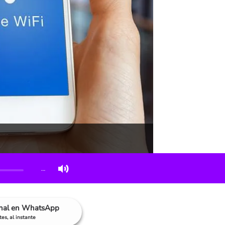
…
anal en WhatsApp
es, al instante