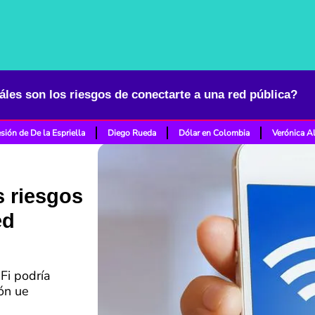
áles son los riesgos de conectarte a una red pública?
sión de De la Espriella
Diego Rueda
Dólar en Colombia
Verónica A
s riesgos
ed
Fi podría
ión ue