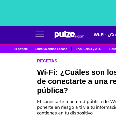
Wi-Fi: ¿Cu
Es noticia:
Laura Valentina Lozano
Enel, Celsia y AES
Pose
RECETAS
Wi-Fi: ¿Cuáles son lo
de conectarte a una r
pública?
El conectarte a una red pública de Wi
ponerte en riesgo a ti y a tu informac
contienes en tu dispositivo