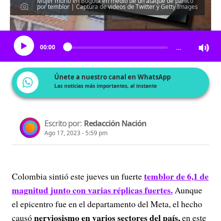
Mujer murió en Bogotá en medio de un ataque de pánico
por temblor | Captura de videos de Twitter y Getty Images
Escucha el artículo
00:00
…
Únete a nuestro canal en WhatsApp
Las noticias más importantes, al instante
Escrito por:
Redacción Nación
Ago 17, 2023 - 5:59 pm
temblor de 6,1 de
Colombia sintió este jueves un fuerte
magnitud junto con varias réplicas fuertes.
Aunque
el epicentro fue en el departamento del Meta, el hecho
nerviosismo en varios sectores del país,
causó
en este