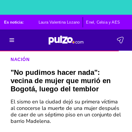
Es noticia:
Laura Valentina Lozano
Enel, Celsia y AES
Po
NACIÓN
"No pudimos hacer nada":
vecina de mujer que murió en
Bogotá, luego del temblor
El sismo en la ciudad dejó su primera víctima
al conocerse la muerte de una mujer después
de caer de un séptimo piso en un conjunto del
barrio Madelena.