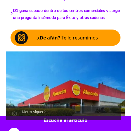
D1 gana espacio dentro de los centros comerciales y surge
una pregunta incómoda para Éxito y otras cadenas
¿De afán?
Te lo resumimos
Metro Alquería
Escucha el artículo