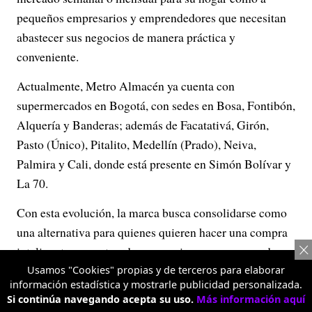
pequeños empresarios y emprendedores que necesitan
abastecer sus negocios de manera práctica y
conveniente.
Actualmente, Metro Almacén ya cuenta con
supermercados en Bogotá, con sedes en Bosa, Fontibón,
Alquería y Banderas; además de Facatativá, Girón,
Pasto (Único), Pitalito, Medellín (Prado), Neiva,
Palmira y Cali, donde está presente en Simón Bolívar y
La 70.
Con esta evolución, la marca busca consolidarse como
una alternativa para quienes quieren hacer una compra
inteligente, encontrando en un mismo supermercado
variedad, calidad y opciones para ahorrar más, tanto en
Usamos "Cookies" propias y de terceros para elaborar
información estadística y mostrarle publicidad personalizada.
las compras del hogar como en las del negocio.
Si continúa navegando acepta su uso.
Más información aquí