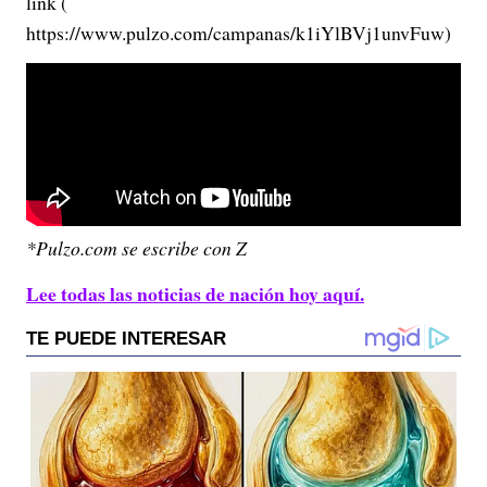
link (
https://www.pulzo.com/campanas/k1iYlBVj1unvFuw)
*Pulzo.com se escribe con Z
Lee todas las noticias de nación hoy aquí.