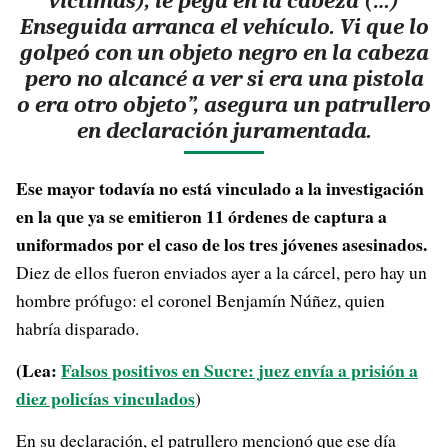
víctimas), le pega en la cabeza (…)
Enseguida arranca el vehículo.
Vi que lo
golpeó con un objeto negro en la cabeza
pero no alcancé a ver si era una pistola
o era otro objeto
”, asegura un patrullero
en declaración juramentada.
Ese mayor todavía no está vinculado a la investigación
en la que ya se emitieron 11 órdenes de captura a
uniformados
por el caso de los tres jóvenes asesinados.
Diez de ellos fueron enviados ayer a la cárcel, pero hay un
hombre prófugo: el coronel Benjamín Núñez, quien
habría disparado.
(Lea:
Falsos positivos en Sucre: juez envía a prisión a
diez policías vinculados
)
En su declaración, el patrullero mencionó que ese día