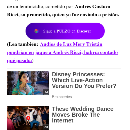
Andrés Gustavo
de un feminicidio, cometido por
Ricci, su prometido, quien ya fue enviado a prisión.
PULZO
Discover
Sigue a
en
(Lea también:
Audios de Luz Mery Tristán
pondrían en jaque a Andrés Ricci; habría contado
qué pasaba
)