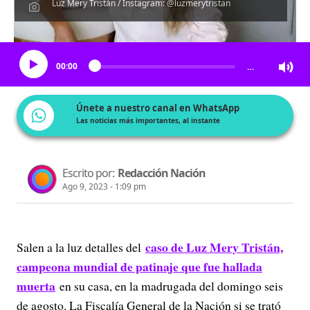
Luz Mery Tristán / Instagram: @luzmerytristan
Escucha el artículo
00:00
…
Únete a nuestro canal en WhatsApp
Las noticias más importantes, al instante
Escrito por:
Redacción Nación
Ago 9, 2023 - 1:09 pm
caso de Luz Mery Tristán,
Salen a la luz detalles del
campeona mundial de patinaje que fue hallada
muerta
en su casa, en la madrugada del domingo seis
de agosto. La Fiscalía General de la Nación si se trató