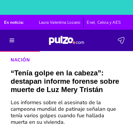
Es noticia:
Laura Valentina Lozano
Enel, Celsia y AES
Po
NACIÓN
“Tenía golpe en la cabeza”:
destapan informe forense sobre
muerte de Luz Mery Tristán
Los informes sobre el asesinato de la
campeona mundial de patinaje señalan que
tenía varios golpes cuando fue hallada
muerta en su vivienda.