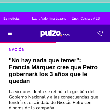
Es noticia:
Laura Valentina Lozano
Enel, Celsia y AES
Po
NACIÓN
"No hay nada que temer":
Francia Márquez cree que Petro
gobernará los 3 años que le
quedan
La vicepresidenta se refirió a la gestión del
Gobierno Nacional y a las consecuencias que
tendría el escándalo de Nicolás Petro con
dineros de la campaña.