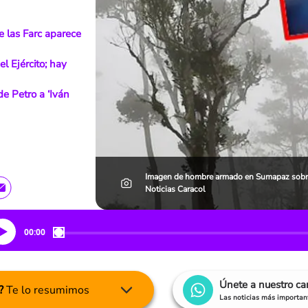
de las Farc aparece
l Ejército; hay
 de Petro a ‘Iván
Imagen de hombre armado en Sumapaz sobre 
Noticias Caracol
00:00
Únete a nuestro c
?
Te lo resumimos
Las noticias más important