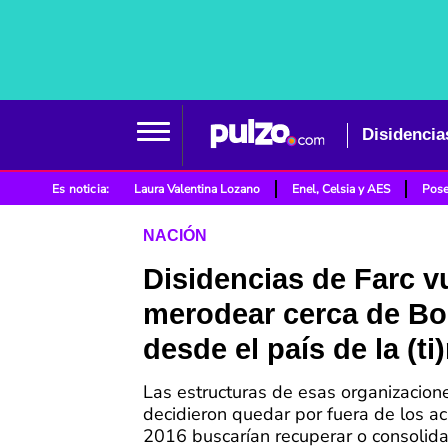
Disidencia
Es noticia:
Laura Valentina Lozano
Enel, Celsia y AES
Pose
NACIÓN
Disidencias de Farc v
merodear cerca de Bo
desde el país de la (ti
Las estructuras de esas organizacion
decidieron quedar por fuera de los a
2016 buscarían recuperar o consolida