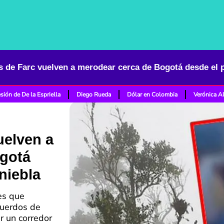
s de Farc vuelven a merodear cerca de Bogotá desde el pa
sión de De la Espriella
Diego Rueda
Dólar en Colombia
Verónica A
uelven a
gotá
)niebla
es que
cuerdos de
r un corredor