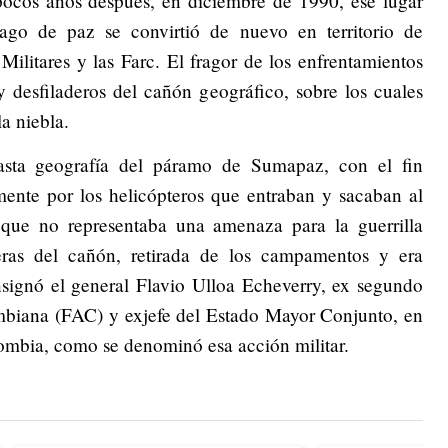
ocos años después, en diciembre de 1990, ese lugar
tago de paz se convirtió de nuevo en territorio de
 Militares y las Farc. El fragor de los enfrentamientos
y desfiladeros del cañón geográfico, sobre los cuales
a niebla.
asta geografía del páramo de Sumapaz, con el fin
lmente por los helicópteros que entraban y sacaban al
lo que no representaba una amenaza para la guerrilla
eras del cañón, retirada de los campamentos y era
nsignó el general Flavio Ulloa Echeverry, ex segundo
biana (FAC) y exjefe del Estado Mayor Conjunto, en
lombia, como se denominó esa acción militar.