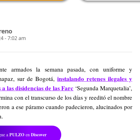
reno
4 - 7:02 am
ente armados la semana pasada, con uniforme y
instalando retenes ilegales y
mapaz, sur de Bogotá,
 a las disidencias de las Farc
‘Segunda Marquetalia’,
mina con el transcurso de los días y reeditó el nombre
ieron a ese páramo cuando padecieron, alucinados por
a.
PULZO
Discover
gue a
en