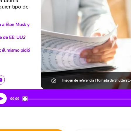
a última
uier tipo de
ra a Elon Musk y
e de EE: UU.?
 él mismo pidió
Imagen de referencia | Tomada de Shuttersto
00:00