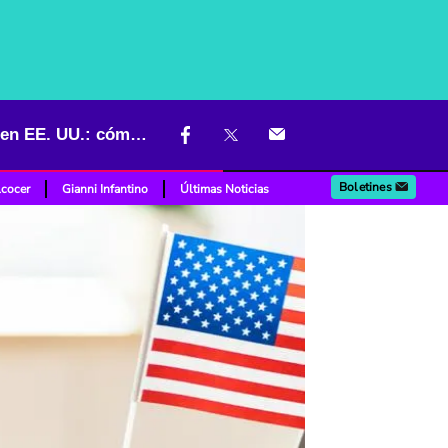
Las tres visas especiales que podrían darle residencia permanente en EE. UU.: cómo pedirlas
Boletines
lcocer
Gianni Infantino
Últimas Noticias