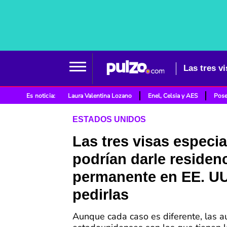
Es noticia:
Laura Valentina Lozano
Enel, Celsia y AES
Pose
ESTADOS UNIDOS
Las tres visas especi
podrían darle residen
permanente en EE. U
pedirlas
Aunque cada caso es diferente, las a