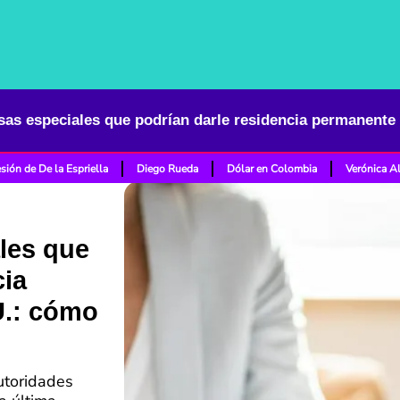
sión de De la Espriella
Diego Rueda
Dólar en Colombia
Verónica A
ales que
cia
U.: cómo
utoridades