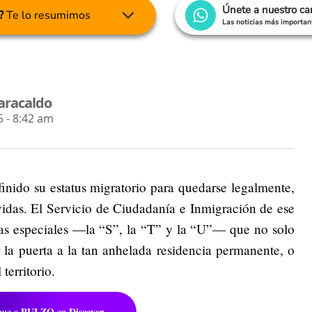
Únete a nuestro c
?
Te lo resumimos
Las noticias más important
aracaldo
 - 8:42 am
inido su estatus migratorio para quedarse legalmente,
vidas. El Servicio de Ciudadanía e Inmigración de ese
isas especiales —la “S”, la “T” y la “U”— que no solo
 la puerta a la tan anhelada residencia permanente, o
territorio.
PULZO
Discover
gue a
en