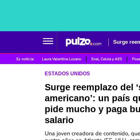
Es noticia:
Laura Valentina Lozano
Enel, Celsia y AES
Pose
ESTADOS UNIDOS
Surge reemplazo del 
americano’: un país q
pide mucho y paga b
salario
Una joven creadora de contenido, que