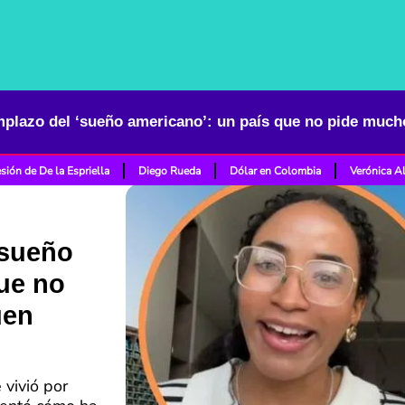
sión de De la Espriella
Diego Rueda
Dólar en Colombia
Verónica A
‘sueño
ue no
uen
 vivió por