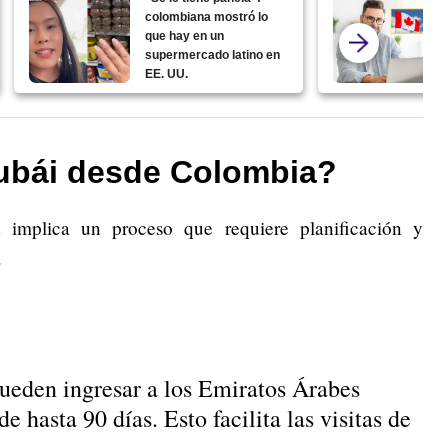
colombiana mostró lo
que hay en un
supermercado latino en
EE. UU.
ubái desde Colombia?
a
implica un proceso que requiere planificación y
.
eden ingresar a los Emiratos Árabes
e hasta 90 días. Esto facilita las visitas de