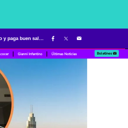
Surge reemplazo del ‘sueño americano’: un país que no pide mucho y paga buen salario
Boletines
lcocer
Gianni Infantino
Últimas Noticias