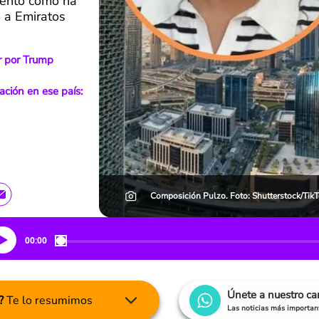
mentó cómo ha
 a Emiratos
ar por Trump
ación en ese país:
Composición Pulzo. Foto: Shutterstock/Tik
00:00
Únete a nuestro c
?
Te lo resumimos
Las noticias más important