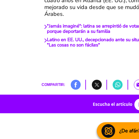
cuatro años en Atlanta (EE. UU.), co
mejorado su vida desde que se mudó
Árabes.
"Jamás imaginé": latina se arrepintió de vot
porque deportarán a su familia
Latino en EE. UU., decepcionado ante su situ
"Las cosas no son fáciles"
COMPARTIR:
Escucha el artículo
¿De afán