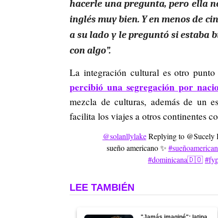
hacerle una pregunta, pero ella n
inglés muy bien. Y en menos de cin
a su lado y le preguntó si estaba 
con algo”.
La integración cultural es otro punt
percibió una segregación por nacio
mezcla de culturas, además de un est
facilita los viajes a otros continentes
@solanllylake
Replying to @Sucely Ro
sueño americano ✨
#sueñoamerica
#dominicana🇩🇴
#fy
LEE TAMBIÉN
"Jamás imaginé": latina