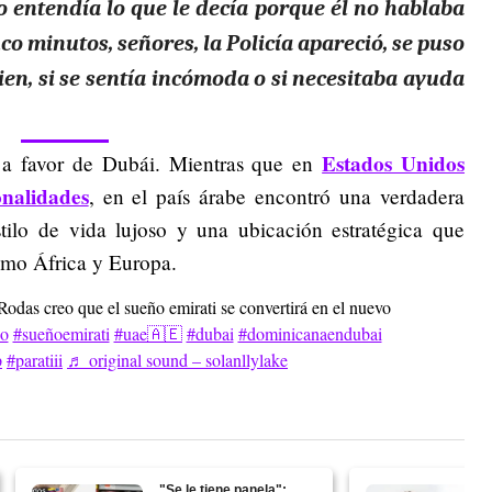
o entendía lo que le decía porque él no hablaba
co minutos, señores, la Policía apareció, se puso
bien, si se sentía incómoda o si necesitaba ayuda
Estados Unidos
o a favor de Dubái. Mientras que en
nalidades
, en el país árabe encontró una verdadera
ilo de vida lujoso y una ubicación estratégica que
 como África y Europa.
das creo que el sueño emirati se convertirá en el nuevo
no
#sueñoemirati
#uae🇦🇪
#dubai
#dominicanaendubai
p
#paratiii
♬ original sound – solanllylake
"Se le tiene panela":