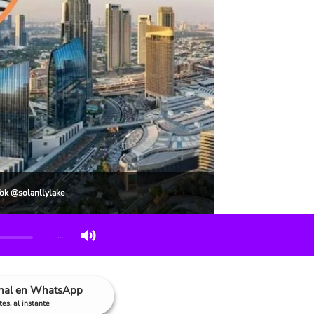
Tok @solanllylake
…
anal en WhatsApp
es, al instante