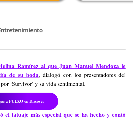
Entretenimiento
 Melina Ramírez al que Juan Manuel Mendoza le
 día de su boda
, dialogó con los presentadores del
or ‘Survivor’ y su vida sentimental.
PULZO
Discover
gue a
en
ó el tatuaje más especial que se ha hecho y contó