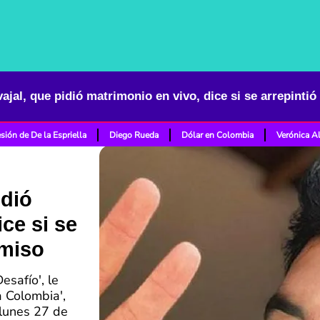
ajal, que pidió matrimonio en vivo, dice si se arrepinti
sión de De la Espriella
Diego Rueda
Dólar en Colombia
Verónica A
idió
ce si se
omiso
esafío', le
a Colombia',
 lunes 27 de