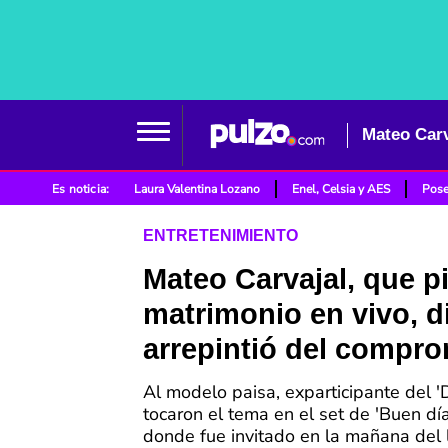
Mateo Carv
Es noticia:
Laura Valentina Lozano
Enel, Celsia y AES
Pose
ENTRETENIMIENTO
Mateo Carvajal, que p
matrimonio en vivo, di
arrepintió del compr
Al modelo paisa, exparticipante del 'D
tocaron el tema en el set de 'Buen dí
donde fue invitado en la mañana del