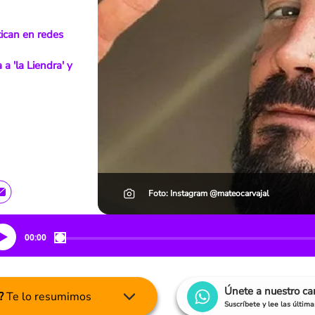
tican en redes
 a 'la Liendra' y
Foto: Instagram @mateocarvajal
00:00
Únete a nuestro c
?
Te lo resumimos
Suscríbete y lee las últim