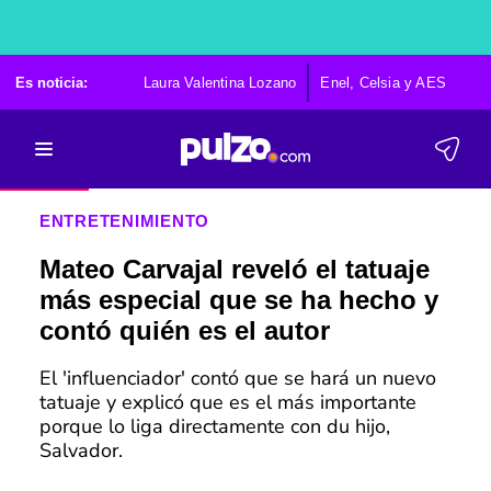
Es noticia:
Laura Valentina Lozano
Enel, Celsia y AES
Po
ENTRETENIMIENTO
Mateo Carvajal reveló el tatuaje
más especial que se ha hecho y
contó quién es el autor
El 'influenciador' contó que se hará un nuevo
tatuaje y explicó que es el más importante
porque lo liga directamente con du hijo,
Salvador.