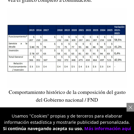
Comportamiento histórico de la composición del gasto
del Gobierno nacional / FND
El artículo continúa abajo
Usamos "Cookies" propias y de terceros para elaborar
información estadística y mostrarle publicidad personalizada.
TE PUEDE INTERESAR
Si continúa navegando acepta su uso.
Más información aquí