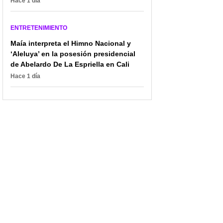
Hace 1 día
ENTRETENIMIENTO
Maía interpreta el Himno Nacional y
‘Aleluya’ en la posesión presidencial
de Abelardo De La Espriella en Cali
Hace 1 día
[Video] Carpentier, como
Claudia Bahamón pidió
'Hugo Lombardi',
perdón por problema
mechoneó a la
(poco visto) en
'Pupuchurra' ante las
'Masterchef' e hizo
cámaras
promesa