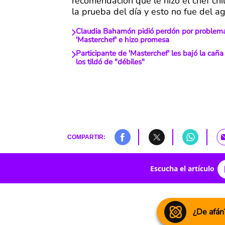
recomendación que le hizo el chef ch
la prueba del día y esto no fue del ag
Claudia Bahamón pidió perdón por problema 
'Masterchef' e hizo promesa
Participante de 'Masterchef' les bajó la cañ
los tildó de "débiles"
COMPARTIR:
Escucha el artículo
¿De afán