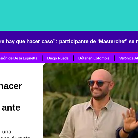
sión de De la Espriella
Diego Rueda
Dólar en Colombia
Verónica A
hacer
e
 ante
ó una