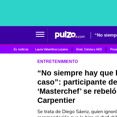
Es noticia:
Laura Valentina Lozano
Enel, Celsia y AES
Pose
ENTRETENIMIENTO
“No siempre hay que 
caso”: participante d
‘Masterchef’ se rebeló
Carpentier
Se trata de Diego Sáenz, quien ignor