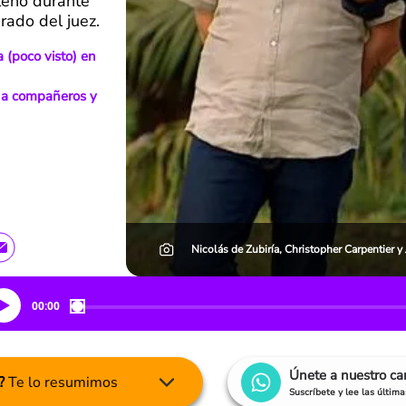
ileno durante
rado del juez.
(poco visto) en
a a compañeros y
Nicolás de Zubiría, Christopher Carpentier y
00:00
Únete a nuestro c
?
Te lo resumimos
Suscríbete y lee las últim