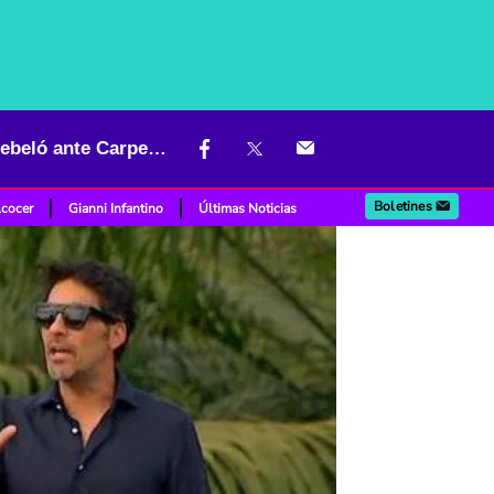
“No siempre hay que hacer caso”: participante de ‘Masterchef’ se rebeló ante Carpentier
Boletines
lcocer
Gianni Infantino
Últimas Noticias