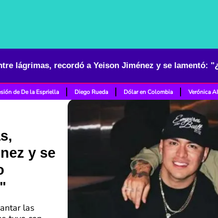
sión de De la Espriella
Diego Rueda
Dólar en Colombia
Verónica A
s,
nez y se
o
"
antar las