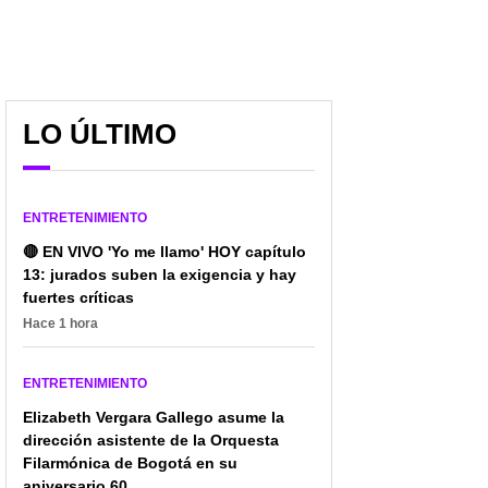
LO ÚLTIMO
ENTRETENIMIENTO
Murió conocido
Zona 65 abre sus
🔴 EN VIVO 'Yo me llamo' HOY capítulo
reguetonero en grave
puertas en el sur de Cali
13: jurados suben la exigencia y hay
accidente de tránsito: el
como nuevo espacio de
fuertes críticas
responsable huyó del
entretenimiento, cultura
lugar
y apoyo a
Hace 1 hora
emprendedores locales
ENTRETENIMIENTO
Elizabeth Vergara Gallego asume la
dirección asistente de la Orquesta
Filarmónica de Bogotá en su
aniversario 60