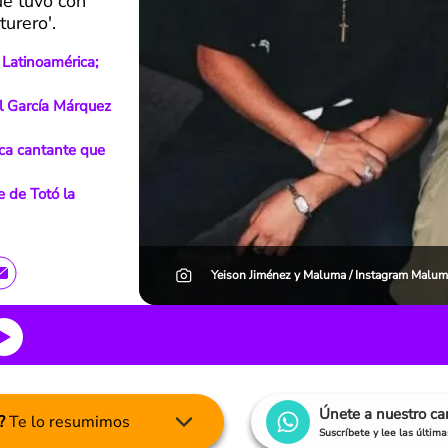
ue tuvo con
turero'.
 Latinoamérica;
el García Márquez
ica cantante que
e de Totó la
Yeison Jiménez y Maluma / Instagram Malum
Únete a nuestro c
?
Te lo resumimos
Suscríbete y lee las últim