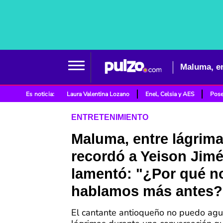
Es noticia:
Laura Valentina Lozano
Enel, Celsia y AES
Pose
ENTRETENIMIENTO
Maluma, entre lágrima
recordó a Yeison Jimé
lamentó: "¿Por qué n
hablamos más antes?
El cantante antioqueño no puedo agu