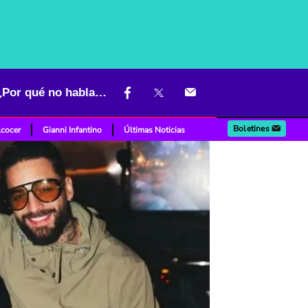
Maluma, entre lágrimas, recordó a Yeison Jiménez y se lamentó: "¿Por qué no hablamos más antes?"
Boletines
lcocer
Gianni Infantino
Últimas Noticias