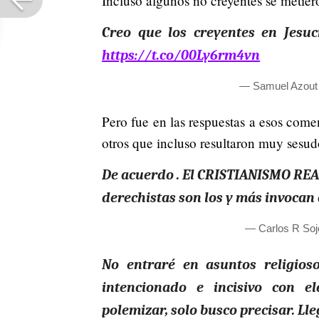
Incluso algunos no creyentes se metier
Creo que los creyentes en Jesuc
https://t.co/00Ly6rm4vn
— Samuel Azout
Pero fue en las respuestas a esos come
otros que incluso resultaron muy sesudo
De acuerdo . El CRISTIANISMO REAL 
derechistas son los y más invocan 
— Carlos R Soj
No entraré en asuntos religio
intencionado e incisivo con e
polemizar, solo busco precisar. Ll