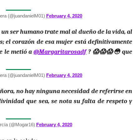
era (@juandanielM01)
February 4, 2020
e un ser humano trate mal al dueño de la vida, al
s; el corazón de esa mujer está definitivamente
e le metió a
@Margaritarosadf
? 😱😱😱😳 que
era (@juandanielM01)
February 4, 2020
eñora, no hay ninguna necesidad de referirse en
divinidad que sea, se nota su falta de respeto y
arcía (@Mogar16)
February 4, 2020