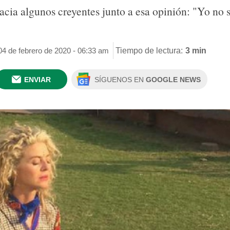
acia algunos creyentes junto a esa opinión: "Yo no s
04 de febrero de 2020 - 06:33 am
Tiempo de lectura:
3 min
ENVIAR
SÍGUENOS EN
GOOGLE NEWS