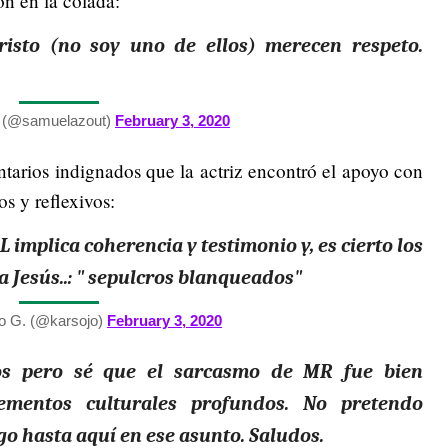
on en la colada:
risto (no soy uno de ellos) merecen respeto.
 (@samuelazout)
February 3, 2020
ntarios indignados que la actriz encontró el apoyo con
s y reflexivos:
implica coherencia y testimonio y, es cierto los
a Jesús..: " sepulcros blanqueados"
o G. (@karsojo)
February 3, 2020
sos pero sé que el sarcasmo de MR fue bien
lementos culturales profundos. No pretendo
ego hasta aquí en ese asunto. Saludos.