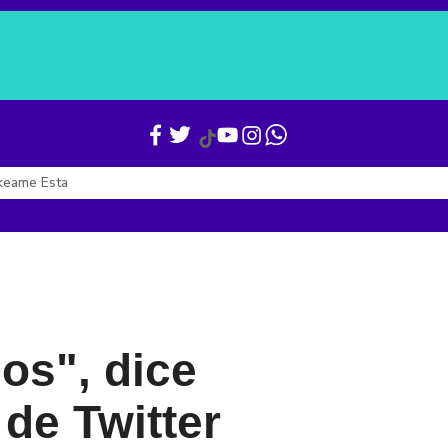
Verónica Alcocer
Gianni Infantino
Boletines
Últimas Noticias
keame Esta
os", dice
 de Twitter