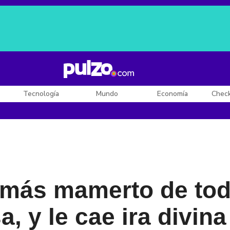
Posesión de De la Espriella
Diego Rueda
Dólar en Colombia
Tecnología
Mundo
Economía
Chec
l más mamerto de tod
, y le cae ira divina