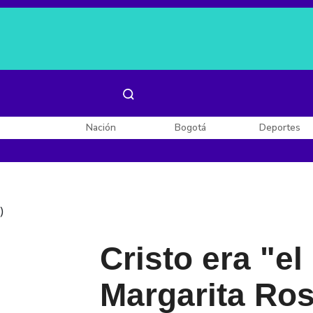
Es noticia:
Laura Valentina Lozano
Enel, Celsia y AES
Nación
Bogotá
Deportes
)
Cristo era "e
Margarita Rosa