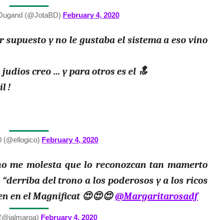
oDugand (@JotaBD)
February 4, 2020
 supuesto y no le gustaba el sistema a eso vino
judios creo … y para otros es el 🔝
l !
 (@ellogico)
February 4, 2020
, no me molesta que lo reconozcan tan mamerto
“derriba del trono a los poderosos y a los ricos
gen en el Magnificat 😍😍😍
@Margaritarosadf
(@jalmaroa)
February 4, 2020