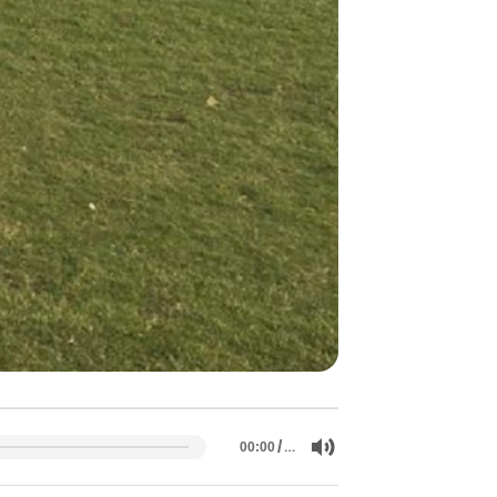
/
…
00:00