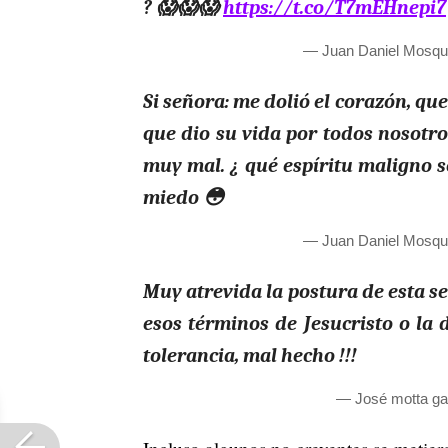
? 😱😱😱
https://t.co/T7mEHnepi7
— Juan Daniel Mosqu
Si señora: me dolió el corazón, qu
que dio su vida por todos nosotro
muy mal. ¿ qué espíritu maligno s
miedo 😳
— Juan Daniel Mosqu
Muy atrevida la postura de esta s
esos términos de Jesucristo o la 
tolerancia, mal hecho !!!
— José motta g