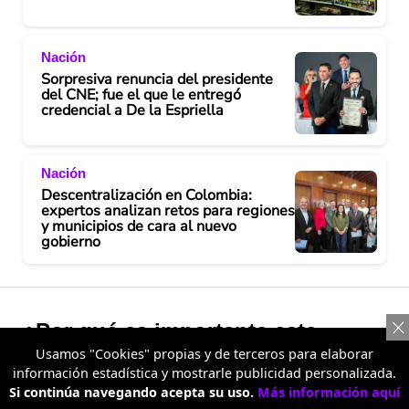
Nación
Sorpresiva renuncia del presidente
del CNE; fue el que le entregó
credencial a De la Espriella
Nación
Descentralización en Colombia:
expertos analizan retos para regiones
y municipios de cara al nuevo
gobierno
¿Por qué es importante este
Usamos "Cookies" propias y de terceros para elaborar
resultado para los ciudadanos?
información estadística y mostrarle publicidad personalizada.
Si continúa navegando acepta su uso.
Más información aquí
La respuesta está en la capacidad del Estado para