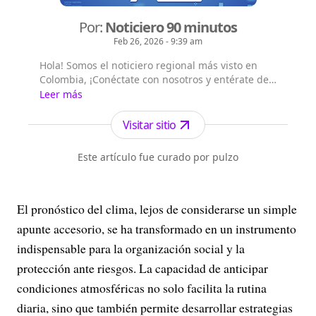
Por:
Noticiero 90 minutos
Feb 26, 2026 - 9:39 am
Hola! Somos el noticiero regional más visto en
Colombia, ¡Conéctate con nosotros y entérate de
las noticias del suroccidente colombiano!,
Leer más
Emisión digital en vivo a las 8 a.m. por todos
nuestros canales digitales, Emisión central a la
Visitar sitio
1:00 p.m. por el canal Telepacífico y nuestros
canales digitales.
Este artículo fue curado por pulzo
El pronóstico del clima, lejos de considerarse un simple
apunte accesorio, se ha transformado en un instrumento
indispensable para la organización social y la
protección ante riesgos. La capacidad de anticipar
condiciones atmosféricas no solo facilita la rutina
diaria, sino que también permite desarrollar estrategias