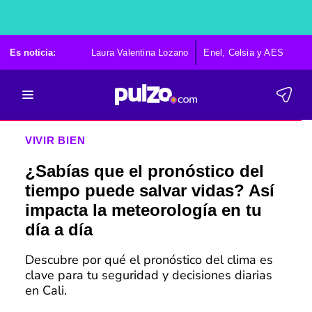
Es noticia:
Laura Valentina Lozano
Enel, Celsia y AES
Po
VIVIR BIEN
¿Sabías que el pronóstico del
tiempo puede salvar vidas? Así
impacta la meteorología en tu
día a día
Descubre por qué el pronóstico del clima es
clave para tu seguridad y decisiones diarias
en Cali.