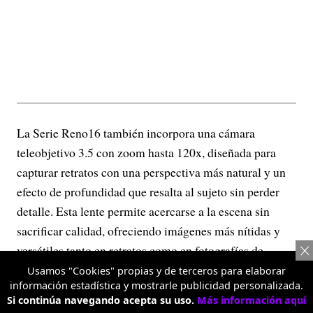
La Serie Reno16 también incorpora una cámara
teleobjetivo 3.5 con zoom hasta 120x, diseñada para
capturar retratos con una perspectiva más natural y un
efecto de profundidad que resalta al sujeto sin perder
detalle. Esta lente permite acercarse a la escena sin
sacrificar calidad, ofreciendo imágenes más nítidas y
versátiles tanto en retratos como en fotografías de
objetos o escenarios distantes.
Usamos "Cookies" propias y de terceros para elaborar
información estadística y mostrarle publicidad personalizada.
Si continúa navegando acepta su uso.
Más información aquí