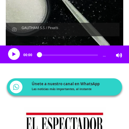
GAUTHAM S.S / Pexels
Escucha el artículo
00:00
…
Únete a nuestro canal en WhatsApp
Las noticias más importantes, al instante