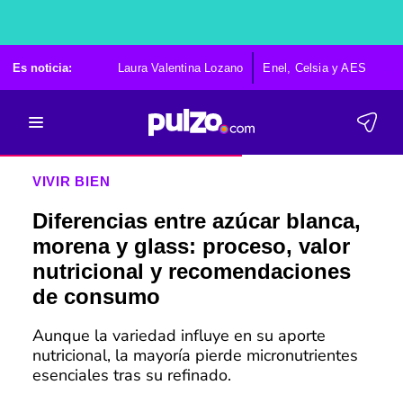
Es noticia:
Laura Valentina Lozano
Enel, Celsia y AES
Po
VIVIR BIEN
Diferencias entre azúcar blanca,
morena y glass: proceso, valor
nutricional y recomendaciones
de consumo
Aunque la variedad influye en su aporte
nutricional, la mayoría pierde micronutrientes
esenciales tras su refinado.