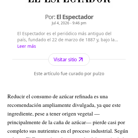
Por:
El Espectador
Jul 4, 2026 - 9:46 pm
El Espectador es el periódico más antiguo del
país, fundado el 22 de marzo de 1887 y, bajo la
dirección de Fidel Cano, es considerado uno de
Leer más
los periódicos más serios y profesionales por su
independencia, credibilidad y objetividad.
Visitar sitio
Este artículo fue curado por pulzo
Reducir el consumo de azúcar refinada es una
recomendación ampliamente divulgada, ya que este
ingrediente, pese a tener origen vegetal —
principalmente de la caña de azúcar— pierde casi por
completo sus nutrientes en el proceso industrial. Según