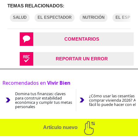
TEMAS RELACIONADOS:
SALUD
EL ESPECTADOR
NUTRICIÓN
EL ESPEC
COMENTARIOS
REPORTAR UN ERROR
Recomendados en
Vivir Bien
Domina tus finanzas: claves
¿Cómo usar las cesantías 
para construir estabilidad
comprar vivienda 2026? As
económica y cumplir tus metas
fácil lo puede hacer con el
personales
Artículo nuevo