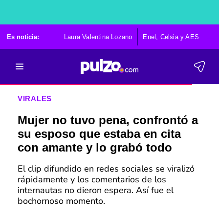
Es noticia:
Laura Valentina Lozano
Enel, Celsia y AES
Po
VIRALES
Mujer no tuvo pena, confrontó a
su esposo que estaba en cita
con amante y lo grabó todo
El clip difundido en redes sociales se viralizó
rápidamente y los comentarios de los
internautas no dieron espera. Así fue el
bochornoso momento.