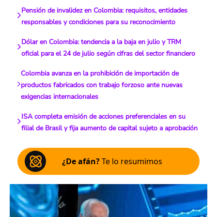
Pensión de invalidez en Colombia: requisitos, entidades
responsables y condiciones para su reconocimiento
Dólar en Colombia: tendencia a la baja en julio y TRM
oficial para el 24 de julio según cifras del sector financiero
Colombia avanza en la prohibición de importación de
productos fabricados con trabajo forzoso ante nuevas
exigencias internacionales
ISA completa emisión de acciones preferenciales en su
filial de Brasil y fija aumento de capital sujeto a aprobación
¿De afán?
Te lo resumimos