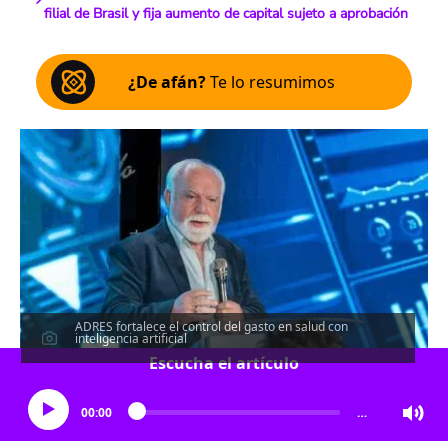
filial de Brasil y fija aumento de capital sujeto a aprobación
¿De afán?
Te lo resumimos
ADRES fortalece el control del gasto en salud con
inteligencia artificial
Escucha el artículo
00:00
…