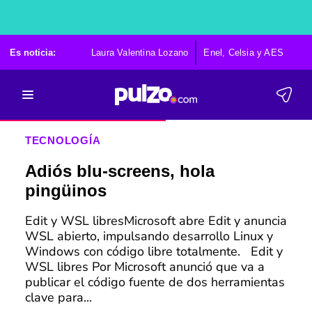
Es noticia:
Laura Valentina Lozano
Enel, Celsia y AES
Po
TECNOLOGÍA
Adiós blu-screens, hola
pingüinos
Edit y WSL libresMicrosoft abre Edit y anuncia
WSL abierto, impulsando desarrollo Linux y
Windows con código libre totalmente. Edit y
WSL libres Por Microsoft anunció que va a
publicar el código fuente de dos herramientas
clave para...