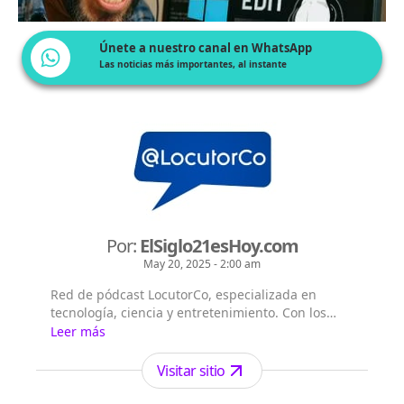
Únete a nuestro canal en WhatsApp
Las noticias más importantes, al instante
Por:
ElSiglo21esHoy.com
May 20, 2025 - 2:00 am
Red de pódcast LocutorCo, especializada en
tecnología, ciencia y entretenimiento. Con los
siguientes títulos pódcast: - El Siglo 21 es Hoy -
Leer más
Flash Diario - Lecturas Misteriosas - EntreVistas
Visitar sitio