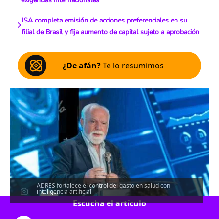
exigencias internacionales
ISA completa emisión de acciones preferenciales en su
filial de Brasil y fija aumento de capital sujeto a aprobación
¿De afán?
Te lo resumimos
ADRES fortalece el control del gasto en salud con
inteligencia artificial
Escucha el artículo