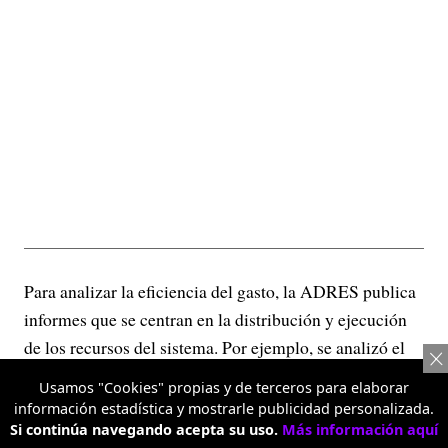
Para analizar la eficiencia del gasto, la ADRES publica
informes que se centran en la distribución y ejecución
de los recursos del sistema. Por ejemplo, se analizó el
gasto financiado con la Unidad de Pago por Capitación
Usamos "Cookies" propias y de terceros para elaborar
(UPC) entre 2018 y 2023. Al construir precios de
información estadística y mostrarle publicidad personalizada.
referencia por municipio, nivel de la IPS y mecanismo
Si continúa navegando acepta su uso.
Más información aquí