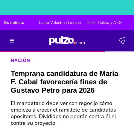
Es noticia:
Laura Valentina Lozano
Enel, Celsia y AES
Po
NACIÓN
Temprana candidatura de María
F. Cabal favorecería fines de
Gustavo Petro para 2026
El mandatario debe ver con regocijo cómo
empieza a crecer el ramillete de candidatos
opositores. Divididos no podrán contra él ni
contra su proyecto.