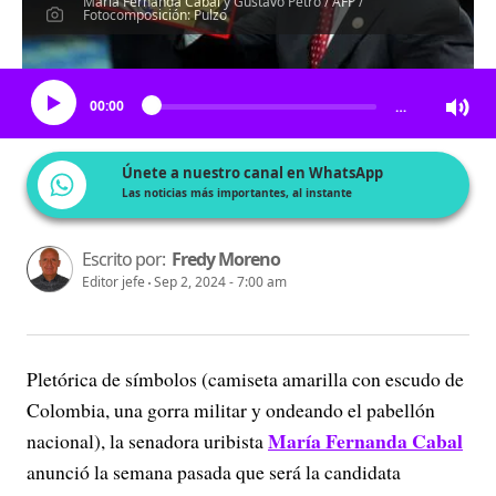
María Fernanda Cabal y Gustavo Petro / AFP /
Fotocomposición: Pulzo
Escucha el artículo
00:00
…
Únete a nuestro canal en WhatsApp
Las noticias más importantes, al instante
Escrito por:
Fredy Moreno
Editor jefe
Sep 2, 2024 - 7:00 am
Pletórica de símbolos (camiseta amarilla con escudo de
Colombia, una gorra militar y ondeando el pabellón
María Fernanda Cabal
nacional), la senadora uribista
anunció la semana pasada que será la candidata