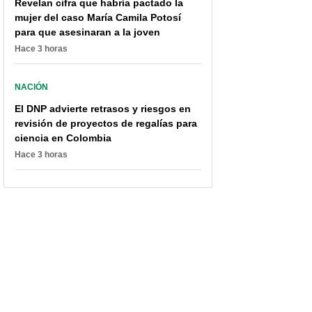
Revelan cifra que habría pactado la
mujer del caso María Camila Potosí
para que asesinaran a la joven
Hace 3 horas
NACIÓN
El DNP advierte retrasos y riesgos en
revisión de proyectos de regalías para
ciencia en Colombia
Hace 3 horas
Profesores engañados
Reina salió general y
con certificaciones
tocó flauta e' millo en
falsas en el Atlántico:
desfile del Carnaval del
"Estudiamos para nada"
Atlántico