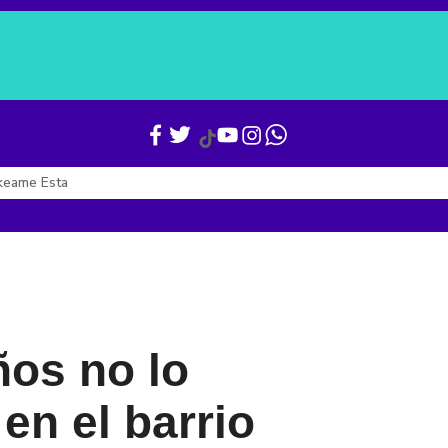
Verónica Alcocer
Gianni Infantino
Boletines
Últimas Noticias
keame Esta
ños no lo
en el barrio