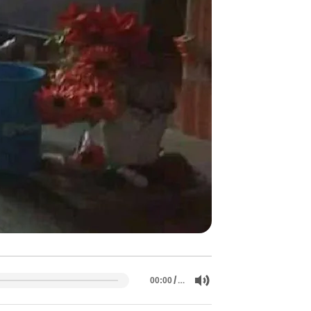
/
…
00:00