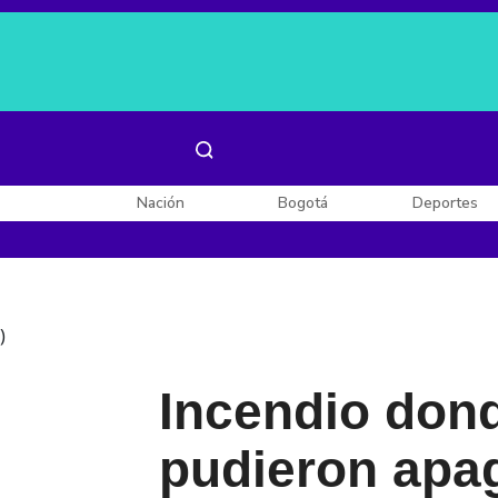
Es noticia:
Laura Valentina Lozano
Enel, Celsia y AES
Nación
Bogotá
Deportes
)
Incendio dond
pudieron apag