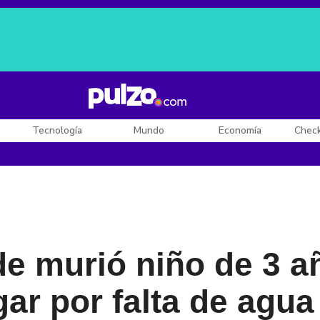
Posesión de De la Espriella
Diego Rueda
Dólar en Colombia
Tecnología
Mundo
Economía
Chec
e murió niño de 3 a
ar por falta de agua 