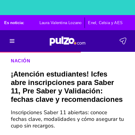
Es noticia:
Laura Valentina Lozano
Enel, Celsia y AES
Po
NACIÓN
¡Atención estudiantes! Icfes
abre inscripciones para Saber
11, Pre Saber y Validación:
fechas clave y recomendaciones
Inscripciones Saber 11 abiertas: conoce
fechas clave, modalidades y cómo asegurar tu
cupo sin recargos.