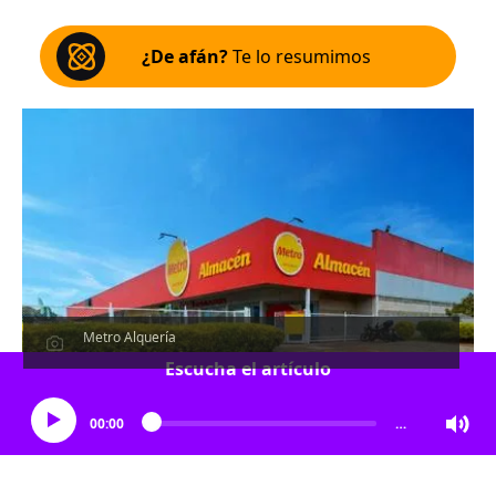
¿De afán?
Te lo resumimos
Metro Alquería
Escucha el artículo
00:00
…