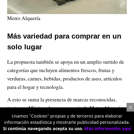
Metro Alquería
Más variedad para comprar en un
solo lugar
La propuesta también se apoya en un amplio surtido de
categorías que incluyen alimentos frescos, frutas y
verduras, carnes, bebidas, productos de aseo, artículos
para el hogar y tecnología.
A esto se suma la presencia de marcas reconocidas,
junto con Máxima, la marca propia de Metro Almacén,
desarrollada para ofrecer una alternativa de calidad a
Usamos "Cookies" propias y de terceros para elaborar
información estadística y mostrarle publicidad personalizada.
precios competitivos.
Si continúa navegando acepta su uso.
Más información aquí