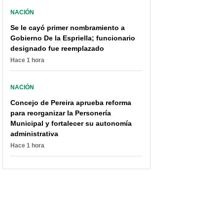
NACIÓN
Se le cayó primer nombramiento a
Gobierno De la Espriella; funcionario
designado fue reemplazado
Hace 1 hora
NACIÓN
Concejo de Pereira aprueba reforma
para reorganizar la Personería
Municipal y fortalecer su autonomía
administrativa
Hace 1 hora
Incendio donde murió
Andrea Serna y Gabriela
niño de 3 años no lo
Tafur hablan del
pudieron apagar por
fantasma del 'Desafío'; a
falta de agua en el barrio
una le hizo jugadita