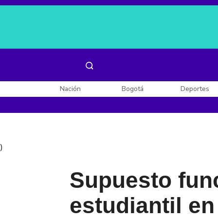
Es noticia:
Laura Valentina Lozano
Enel, Celsia y AES
Nación
Bogotá
Deportes
)
Supuesto func
estudiantil en