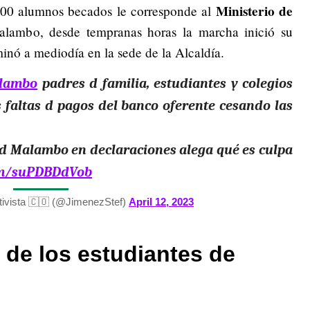
Ministerio de
000 alumnos becados le corresponde al
lambo, desde tempranas horas la marcha inició su
inó a mediodía en la sede de la Alcaldía.
lambo
padres d familia, estudiantes y colegios
as faltas d pagos del banco oferente cesando las
 d Malambo en declaraciones alega qué es culpa
com/suPDBDdVob
tivista 🇨🇴 (@JimenezStef)
April 12, 2023
 de los estudiantes de