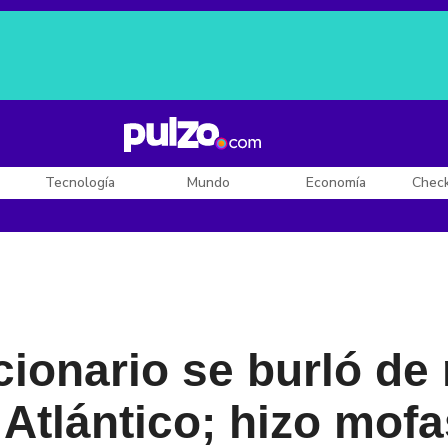
Posesión de De la Espriella
Diego Rueda
Dólar en Colombia
Tecnología
Mundo
Economía
Chec
ionario se burló de
 Atlántico; hizo mof