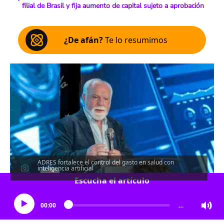
filial de Brasil y fija aumento de capital sujeto a aprobación
¿De afán?
Te lo resumimos
ADRES fortalece el control del gasto en salud con
inteligencia artificial
Escucha el artículo
00:00
…