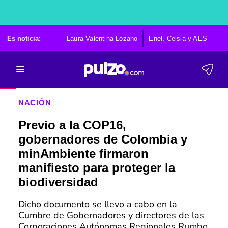
Es noticia:
Laura Valentina Lozano
Enel, Celsia y AES
Po
NACIÓN
Previo a la COP16,
gobernadores de Colombia y
minAmbiente firmaron
manifiesto para proteger la
biodiversidad
Dicho documento se llevo a cabo en la
Cumbre de Gobernadores y directores de las
Corporaciones Autónomas Regionales Rumbo