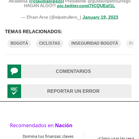
Alcaldesa
@claudialopezcl
Presidente @gustavopetrourrego
HAGAN ALGO!!!
pic.twitter.com/7tCQUEaf1L
— Efrain Arce (@elpatrullero_)
January 19, 2023
TEMAS RELACIONADOS:
BOGOTÁ
CICLISTAS
INSEGURIDAD BOGOTÁ
ROBO
COMENTARIOS
REPORTAR UN ERROR
Recomendados en
Nación
Domina tus finanzas: claves
¿Cómo usar las cesantí