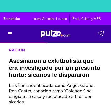
Es noticia:
Laura Valentina Lozano
Enel, Celsia y AES
Po
NACIÓN
Asesinaron a exfutbolista que
era investigado por un presunto
hurto: sicarios le dispararon
La víctima identificada como Ángel Gabriel
Roa Castro, conocido como ‘Goleador’, se
dirigía a su casa y fue atacado a tiros por
sicarios.