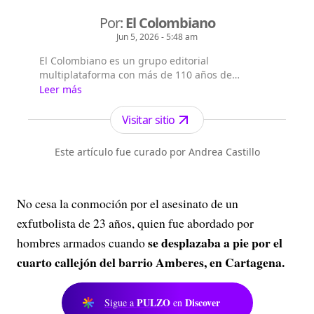
Por:
El Colombiano
Jun 5, 2026 - 5:48 am
El Colombiano es un grupo editorial
multiplataforma con más de 110 años de
existencia. Nació en la ciudad de Medellín en
Leer más
Antioquia. Fundado el 6 de febrero de 1912 por
Francisco de Paula Pérez, se ha especializado en
Visitar sitio
la investigación y generación de contenidos
periodísticos para diferentes plataformas en las
Este artículo fue curado por Andrea Castillo
que provee a las audiencias de piezas mult...
No cesa la conmoción por el asesinato de un
exfutbolista de 23 años, quien fue abordado por
se desplazaba a pie por el
hombres armados cuando
cuarto callejón del barrio Amberes, en Cartagena.
PULZO
Discover
Sigue a
en