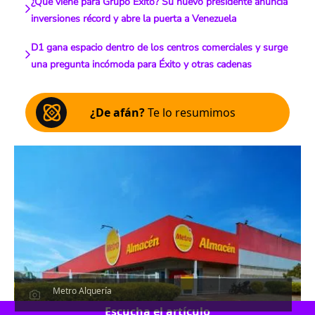
¿Qué viene para Grupo Éxito? Su nuevo presidente anuncia
inversiones récord y abre la puerta a Venezuela
D1 gana espacio dentro de los centros comerciales y surge
una pregunta incómoda para Éxito y otras cadenas
¿De afán?
Te lo resumimos
Metro Alquería
Escucha el artículo