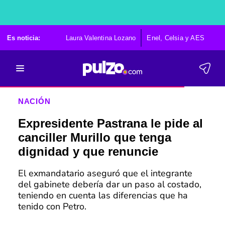
Es noticia:
Laura Valentina Lozano
Enel, Celsia y AES
Po
NACIÓN
Expresidente Pastrana le pide al
canciller Murillo que tenga
dignidad y que renuncie
El exmandatario aseguró que el integrante
del gabinete debería dar un paso al costado,
teniendo en cuenta las diferencias que ha
tenido con Petro.