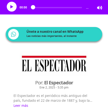
00:00
…
Únete a nuestro canal en WhatsApp
Las noticias más importantes, al instante
Por:
El Espectador
Ene 2, 2025 - 5:35 pm
El Espectador es el periódico más antiguo del
país, fundado el 22 de marzo de 1887 y, bajo la
dirección de Fidel Cano, es considerado uno de
Leer más