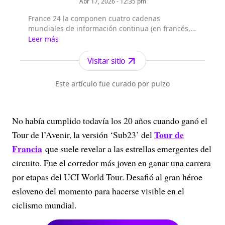
Abr 17, 2026 - 12:35 pm
France 24 la componen cuatro cadenas
mundiales de información continua (en francés,
árabe, inglés y español), que emiten las 24/7 en
Leer más
355 millones de hogares en los 5 continentes.
France 24 cuenta con 61,2 millones de
Visitar sitio
telespectadores semanales (medición realizada
en 67 países de los 183 en los que se emite al
Este artículo fue curado por pulzo
menos una de las cadenas) y es el primer ca...
No había cumplido todavía los 20 años cuando ganó el
Tour de
Tour de l’Avenir, la versión ‘Sub23’ del
Francia
que suele revelar a las estrellas emergentes del
circuito. Fue el corredor más joven en ganar una carrera
por etapas del UCI World Tour. Desafió al gran héroe
esloveno del momento para hacerse visible en el
ciclismo mundial.