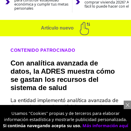
para construir estabilidad
comprar vivienda 2026? As
económica y cumplir tus metas
fácil lo puede hacer con el
personales
Artículo nuevo
CONTENIDO PATROCINADO
Con analítica avanzada de
datos, la ADRES muestra cómo
se gastan los recursos del
sistema de salud
La entidad implementó analítica avanzada de
datos e inteligencia artificial para monitorear
el uso de cerca de $116 billones destinados a
Usamos "Cookies" propias y de terceros para elaborar
la salud.
información estadística y mostrarle publicidad personalizada.
Si continúa navegando acepta su uso.
Más información aquí