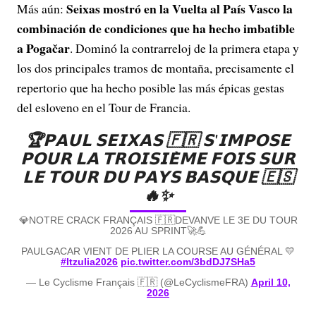
Seixas mostró en la Vuelta al País Vasco la
Más aún:
combinación de condiciones que ha hecho imbatible
a Pogačar
. Dominó la contrarreloj de la primera etapa y
los dos principales tramos de montaña, precisamente el
repertorio que ha hecho posible las más épicas gestas
del esloveno en el Tour de Francia.
🏆𝗣𝗔𝗨𝗟 𝗦𝗘𝗜𝗫𝗔𝗦 🇫🇷 𝗦'𝗜𝗠𝗣𝗢𝗦𝗘
𝗣𝗢𝗨𝗥 𝗟𝗔 𝗧𝗥𝗢𝗜𝗦𝗜𝗘̀𝗠𝗘 𝗙𝗢𝗜𝗦 𝗦𝗨𝗥
𝗟𝗘 𝗧𝗢𝗨𝗥 𝗗𝗨 𝗣𝗔𝗬𝗦 𝗕𝗔𝗦𝗤𝗨𝗘 🇪🇸
🔥✨️
💎NOTRE CRACK FRANÇAIS 🇫🇷DEVANVE LE 3E DU TOUR
2026 AU SPRINT🚀💪
PAULGACAR VIENT DE PLIER LA COURSE AU GÉNÉRAL 💛
#Itzulia2026
pic.twitter.com/3bdDJ7SHa5
— Le Cyclisme Français 🇫🇷 (@LeCyclismeFRA)
April 10,
2026