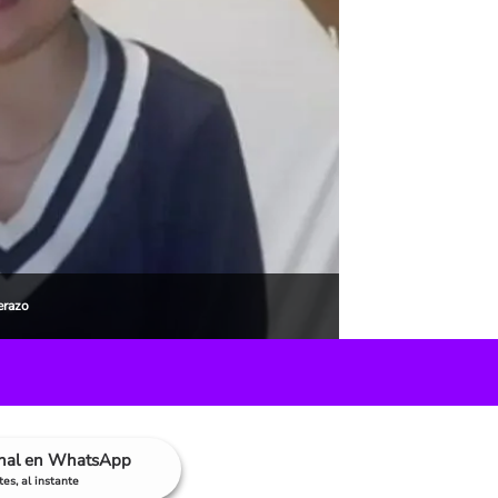
erazo
anal en WhatsApp
es, al instante