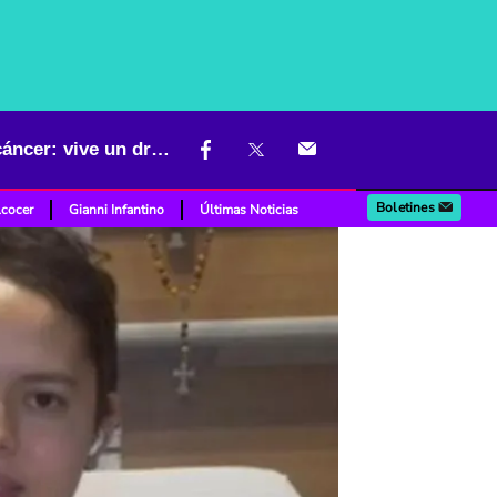
Joven colombiana busca recaudar fondos para enfrentar agresivo cáncer: vive un drama
Boletines
lcocer
Gianni Infantino
Últimas Noticias