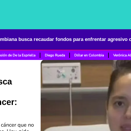
sión de De la Espriella
Diego Rueda
Dólar en Colombia
Verónica A
sca
ncer:
 cáncer que no