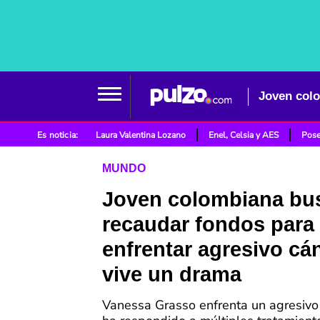
Es noticia:
Laura Valentina Lozano
Enel, Celsia y AES
Pose
MUNDO
Joven colombiana bu
recaudar fondos para
enfrentar agresivo cá
vive un drama
Vanessa Grasso enfrenta un agresivo