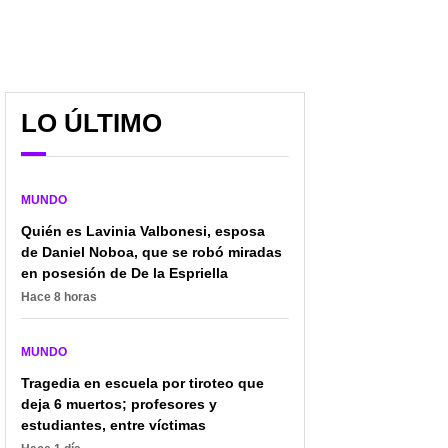
LO ÚLTIMO
MUNDO
Quién es Lavinia Valbonesi, esposa
de Daniel Noboa, que se robó miradas
Lo que se sabe del
Señales de encuentro:
en posesión de De la Espriella
incidente entre una
¿se encaminan Irán y
Hace 8 horas
patrulla militar peruana y
EE. UU. a una nueva
una lancha colombiana
ronda de
que dejó un muerto
conversaciones de paz?
MUNDO
Tragedia en escuela por tiroteo que
deja 6 muertos; profesores y
estudiantes, entre víctimas