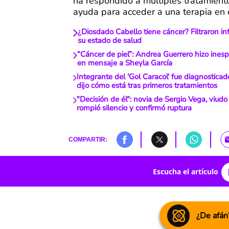
ha respondido a múltiples tratamient
ayuda para acceder a una terapia en e
¿Diosdado Cabello tiene cáncer? Filtraron i
su estado de salud
“Cáncer de piel”: Andrea Guerrero hizo ines
en mensaje a Sheyla García
Integrante del 'Gol Caracol' fue diagnostica
dijo cómo está tras primeros tratamientos
"Decisión de él": novia de Sergio Vega, viud
rompió silencio y confirmó ruptura
COMPARTIR:
Escucha el artículo
¿De afán