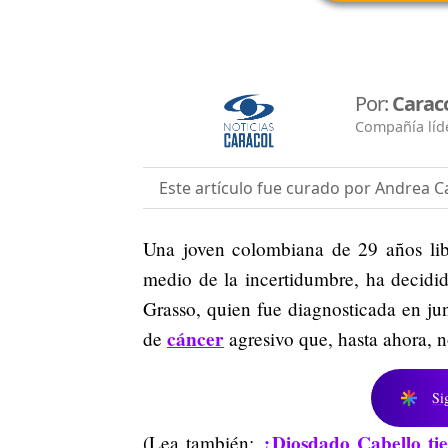
Por:
Carac
Compañía líde
Este artículo fue curado por Andrea Ca
Una joven colombiana de 29 años libr
medio de la incertidumbre, ha decidid
Grasso, quien fue diagnosticada en ju
cáncer
de
agresivo que, hasta ahora, n
Si
¿Diosdado Cabello tie
(Lea también: