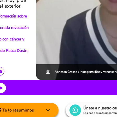
os. Hoy, pide
l exterior.
nformación sobre
perada revelación
do con cáncer y
o de Paula Durán,
Vanessa Grasso / Instagram:@soy_vanessah
Únete a nuestro c
?
Te lo resumimos
Las noticias más important