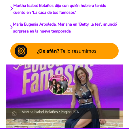
Martha Isabel Bolaños dijo con quién hubiera tenido
cuento en 'La casa de los famosos'
María Eugenia Arboleda, Mariana en 'Betty, la fea', anunció
sorpresa en la nueva temporada
¿De afán?
Te lo resumimos
Martha Isabel Bolaños / Página RCN
Escucha el artículo