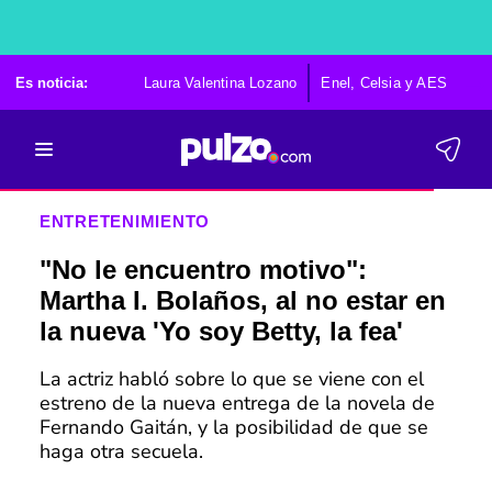
Es noticia:
Laura Valentina Lozano
Enel, Celsia y AES
Po
ENTRETENIMIENTO
"No le encuentro motivo":
Martha I. Bolaños, al no estar en
la nueva 'Yo soy Betty, la fea'
La actriz habló sobre lo que se viene con el
estreno de la nueva entrega de la novela de
Fernando Gaitán, y la posibilidad de que se
haga otra secuela.