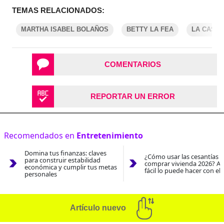
TEMAS RELACIONADOS:
MARTHA ISABEL BOLAÑOS
BETTY LA FEA
LA CASA
COMENTARIOS
REPORTAR UN ERROR
Recomendados en
Entretenimiento
Domina tus finanzas: claves
¿Cómo usar las cesantías 
para construir estabilidad
comprar vivienda 2026? As
económica y cumplir tus metas
fácil lo puede hacer con el
personales
Artículo nuevo