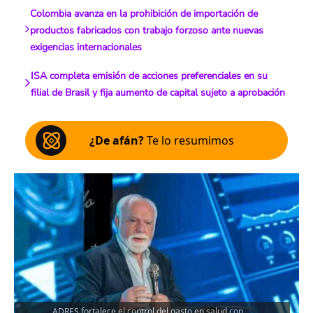
Colombia avanza en la prohibición de importación de
productos fabricados con trabajo forzoso ante nuevas
exigencias internacionales
ISA completa emisión de acciones preferenciales en su
filial de Brasil y fija aumento de capital sujeto a aprobación
¿De afán?
Te lo resumimos
ADRES fortalece el control del gasto en salud con