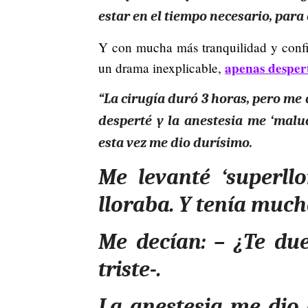
estar en el tiempo necesario, par
Y con mucha más tranquilidad y confian
apenas despert
un drama inexplicable,
“La cirugía duró 3 horas, pero me
desperté y la anestesia me ‘malu
esta vez me dio durísimo.
Me levanté ‘superll
lloraba. Y tenía muc
Me decían: – ¿Te due
triste-.
La anestesia me dio 