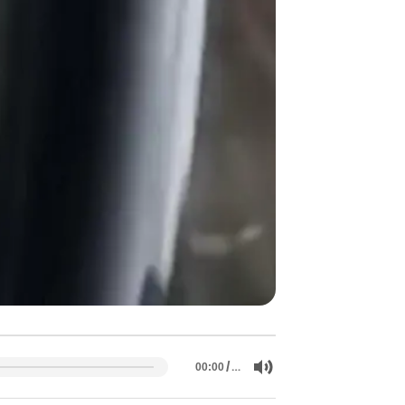
/
…
00:00