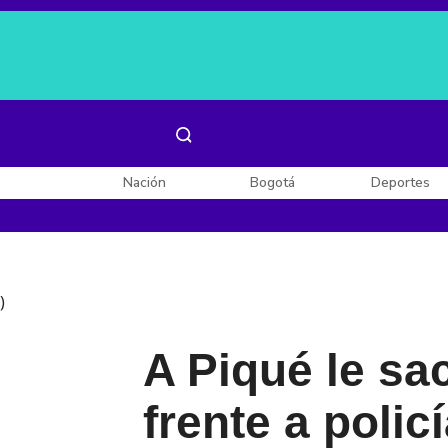
Es noticia:
Laura Valentina Lozano
Enel, Celsia y AES
Nación
Bogotá
Deportes
)
A Piqué le sa
frente a polic