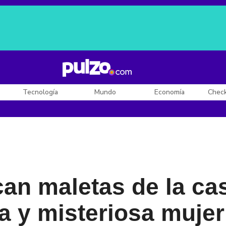
Posesión de De la Espriella
Diego Rueda
Dólar en Colombia
Tecnología
Mundo
Economía
Chec
can maletas de la ca
ía y misteriosa mujer