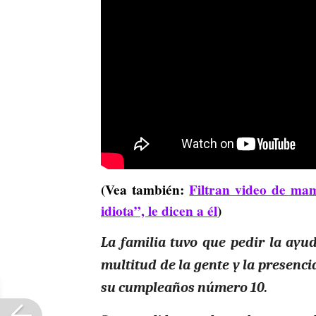
(Vea también:
Filtran video de ma
idiota”, le dicen a él
)
La familia tuvo que pedir la ayud
multitud de la gente y la presenci
su cumpleaños número 10.