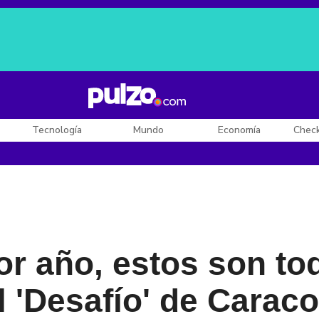
Posesión de De la Espriella
Diego Rueda
Dólar en Colombia
Tecnología
Mundo
Economía
Chec
or año, estos son to
 'Desafío' de Caraco