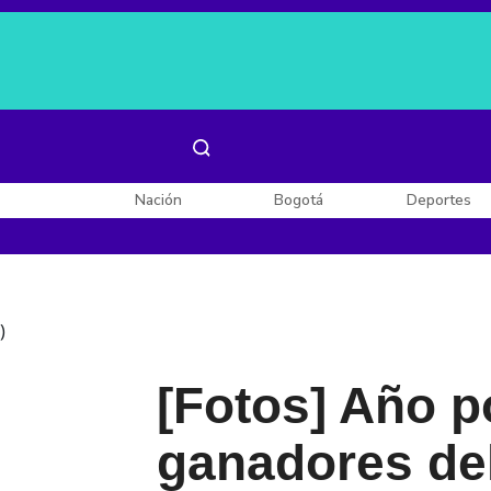
Es noticia:
Laura Valentina Lozano
Enel, Celsia y AES
Nación
Bogotá
Deportes
)
[Fotos] Año p
ganadores del