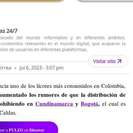
as 24/7
acado del mundo informativo y en diferentes ámbitos.
contenidos relevantes en el mundo digital, que acaparan la
iles de usuarios en diferentes plataformas.
Visitar sitio
Urrea
Jul 6, 2023 - 3:07 pm
encia uno de los lícores más consumidos en Colombia,
 aumentado los rumores de que la distribución de
prohibiendo en
Cundinamarca
y
Bogotá
,
el cual es
 Caldas.
PULZO
Discover
gue a
en