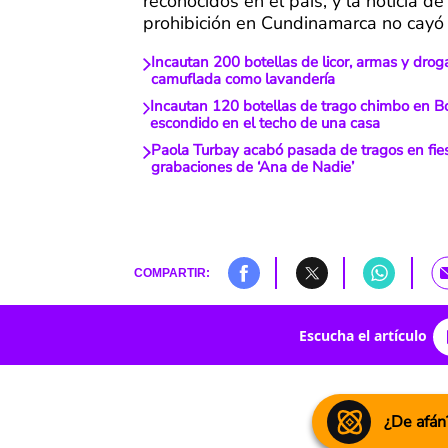
reconocidos en el país, y la noticia de
prohibición en Cundinamarca no cayó 
Incautan 200 botellas de licor, armas y dro
camuflada como lavandería
Incautan 120 botellas de trago chimbo en B
escondido en el techo de una casa
Paola Turbay acabó pasada de tragos en fies
grabaciones de ‘Ana de Nadie’
COMPARTIR:
Escucha el artículo
¿De afán