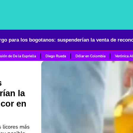
sión de De la Espriella
Diego Rueda
Dólar en Colombia
Verónica A
s
ían la
icor en
s licores más