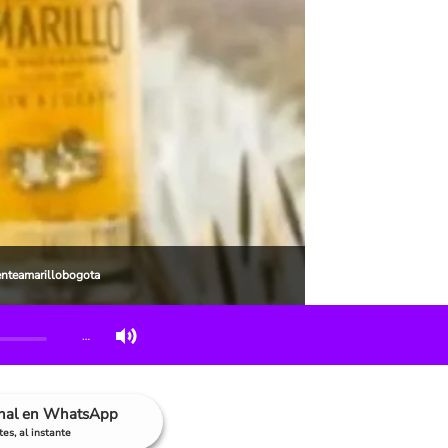
enteamarillobogota
…
anal en WhatsApp
es, al instante