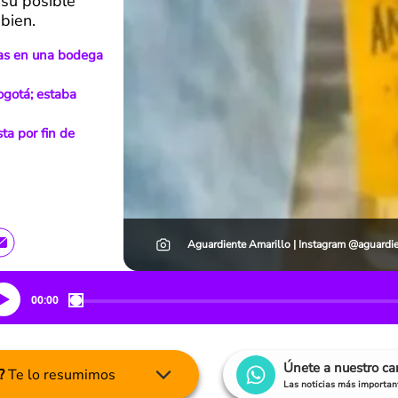
 su posible
bien.
gas en una bodega
ogotá; estaba
ta por fin de
Aguardiente Amarillo | Instagram @aguardi
00:00
Únete a nuestro c
?
Te lo resumimos
Las noticias más important