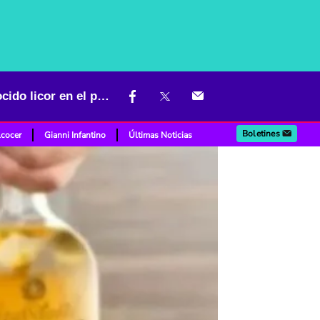
Trago amargo para los bogotanos: suspenderían la venta de reconocido licor en el país
Boletines
lcocer
Gianni Infantino
Últimas Noticias