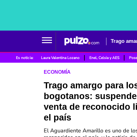
Es noticia:
Laura Valentina Lozano
Enel, Celsia y AES
Pose
ECONOMÍA
Trago amargo para lo
bogotanos: suspender
venta de reconocido l
el país
El Aguardiente Amarillo es uno de lo